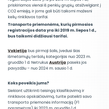
priskiriamos vienai iš penkių grupių, atsižvelgiant į
CO2 emisiją, ir joms gali būti taikomi mažesni
kelių rinkliavos tarifai.
Transporto priemonėms, kurių pirmosios
registracijos data yra iki 2019 m. liepos 1 d.,
bus taikomi didžiausi tarifai.
Vokietija
bus pirmoji šalis, įvedusi šias
išmetamųjų teršalų kategorijas nuo 2023 m.
gruodžio 1 d. Netrukus
Austrija
paseks jos
pavyzdžiu – nuo 2024 m. sausio 1 d.
Koks poveikis jums?
Siekiant užtikrinti teisingą klasifikavimą ir
rinkliavos apskaičiavimą, turite pateikti savo
transporto priemonės informaciją (F1
parametras) iki 2023 m. gruodžio 1 d.