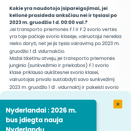
Kokie yra naudotojo įsipareigojimai, jei
kelionė prasideda anksčiau nei ir tęsiasi po
2023 m. gruodžio 1 d. 00:00 val.?
Jei transporto priemonės F.1 ir F.2 svorio vertės
yra toje pačioje svorio klasėje, vairuotojui nereikia
nieko daryti, net jei jis tęsia vairavimą po 2023 m.
d.
gruodžio 1
vidurnakčio.
Mažai tikėtinu atveju, jei transporto priemonės
junginio (sunkvežimio ir priekabos) F.1 svorio
klasė priklauso aukštesnei svorio klasei,
vairuotojas privalo sustabdyti savo sunkvežimį
d
2023 m. gruodžio 1
. vidurnaktį ir pakeisti svorio
klasę transporto priemonės valdymo bloko
(OBU) sąsajoje. Sunkvežimis, kurio F.2 svoris
mažesnis nei 7,5 t, bet F.1 svoris didesnis, privalo
Nyderlandai : 2026 m.
d
sustoti 2023 m. gruodžio 1
. 00:00 val. ir
bus įdiegta nauja
deklaruoti teisingą su rinkliava susijusią svorio
Nyderlandų
klasę.