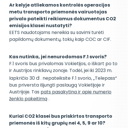
Ar kelyje atliekamos kontrolės operacijos
metu transporto priemonės vairuotojas
privalo pateikti reikiamus dokumentus CO2
emisijos klasei nustatyti?
EETS naudotojams nereikia su savimi turėti
papildomų dokumentų, tokių kaip COC ar CIF.
Kas nutinka, jei nenurodomas F.1 svoris?
F.1 svoris bus privalomas Vokietijos, o iškart po to
ir Austrijos rinkliavų zonoje. Todėl, jei iki 2023 m.
d
lapkričio 30
. nepateiksite F.1 svorio, „Telepass“
bus priversta išjungti paslaugą Vokietijoje ir
Austrijoje. Tas
pats pasakytina ir apie numerio
ženklo pakeitimą
.
Kuriai CO2 klasei bus priskirtos transporto
priemonės iš kitų grupių nei 4, 5, 9 ar 10?