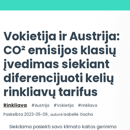
Vokietija ir Austrija:
CO² emisijos klasių
įvedimas siekiant
diferencijuoti kelių
rinkliavų tarifus
Rinkliava
Austrija
Vokietija
rinkliava
Paskelbta 2023-05-09
, autorė
Isabelle Gacha
Siekdama pasiekti savo klimato kaitos gerinimo