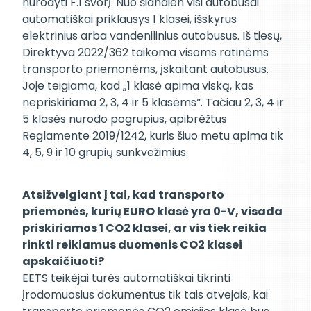
nurodyti F.1 svorį. Nuo šiandien visi autobusai
automatiškai priklausys 1 klasei, išskyrus
elektrinius arba vandenilinius autobusus. Iš tiesų,
Direktyva 2022/362 taikoma visoms ratinėms
transporto priemonėms, įskaitant autobusus.
Joje teigiama, kad „1 klasė apima viską, kas
nepriskiriama 2, 3, 4 ir 5 klasėms“. Tačiau 2, 3, 4 ir
5 klasės nurodo pogrupius, apibrėžtus
Reglamente 2019/1242, kuris šiuo metu apima tik
4, 5, 9 ir 10 grupių sunkvežimius.
Atsižvelgiant į tai, kad transporto
priemonės, kurių EURO klasė yra 0-V, visada
priskiriamos 1 CO2 klasei, ar vis tiek reikia
rinkti reikiamus duomenis CO2 klasei
apskaičiuoti?
EETS teikėjai turės automatiškai tikrinti
įrodomuosius dokumentus tik tais atvejais, kai