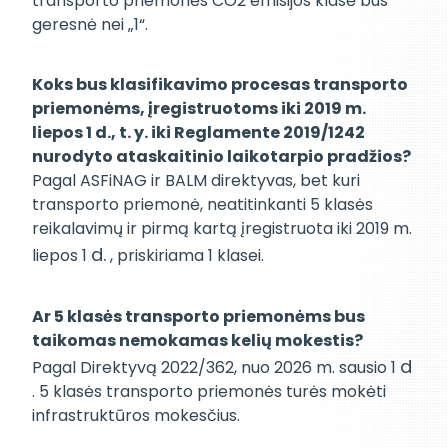
transporto priemonės CO2 emisijos klasė bus
geresnė nei „1“.
Koks bus klasifikavimo procesas transporto
priemonėms, įregistruotoms iki 2019 m.
liepos 1 d., t. y. iki Reglamente 2019/1242
nurodyto ataskaitinio laikotarpio pradžios?
Pagal ASFiNAG ir BALM direktyvas, bet kuri
transporto priemonė, neatitinkanti 5 klasės
reikalavimų ir pirmą kartą įregistruota iki 2019 m.
d.
liepos 1
, priskiriama 1 klasei.
Ar 5 klasės transporto priemonėms bus
taikomas nemokamas kelių mokestis?
d
Pagal Direktyvą 2022/362, nuo 2026 m. sausio 1
. 5 klasės transporto priemonės turės mokėti
infrastruktūros mokesčius.