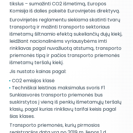
tikslus – sumažinti CO2 išmetimą, Europos
Komisija iš dalies pakeitė Eurovinjetės direktyvą.
Eurovinjetės reglamentu siekiama skatinti tvarų
transportą ir mažinti transporto sektoriaus
išmetamų šiltnamio efektą sukeliančių dujų kiekį,
leidžiant nacionalinėms vyriausybėms imti
rinkliavas pagal nuvažiuotą atstumą, transporto
priemonės tipą ir pačios transporto priemonės
išmetamų teršalų kiekį.
Jis nustato kainas pagal:
CO2 emisijos klasė
Techniškai leistinas maksimalus svoris F1
Sunkiasvorės transporto priemonės bus
suskirstytos į vieną iš penkių išmetamųjų teršalų
klasių, pagal kurias rinkliavų tarifai keisis pagal
šias klases.
Transporto priemonės, kurių pirmosios
registracijos data yra po 2019 m. liepos 1 d.,