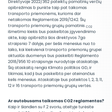
Direktyvoje 2022/362 pateiktų pamatinių verčių
apibrėžimas b punkte taip pat taikomas
transporto priemonėms, kurioms dar
netaikomas Reglamentas 2019/1242. Šių
transporto priemonių grupių pamatinis
CO2
išmetimo kiekis bus paskelbtas įgyvendinimo
akte, kaip apibrėžta šios direktyvos 7ga
straipsnio 7 dalyje, per šešis mėnesius nuo to
laiko, kai kiekvienai transporto priemonių grupei
aktualūs duomenys bus paskelbti Reglamento
2018/956 10 straipsnyje nurodytoje ataskaitoje.
Šią ataskaitą rengia Klimato politikos GD, ir
tikimasi, kad ji bus paskelbta per ateinančius
kelis mėnesius. Ataskaitoje bus pateiktos 1, 2, 3, 11,
12 ir 16 transporto priemonių grupių vertės.
Ar autobusams taikomas CO2 reglamentas?
Kaip ir šiandien su F.2 svoriu, ateityje turėsite