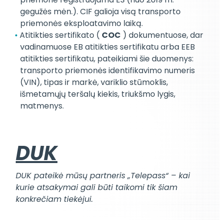
gegužės mėn.). CIF galioja visą transporto
priemonės eksploatavimo laiką.
Atitikties sertifikato (
COC
) dokumentuose, dar
vadinamuose EB atitikties sertifikatu arba EEB
atitikties sertifikatu, pateikiami šie duomenys:
transporto priemonės identifikavimo numeris
(VIN), tipas ir markė, variklio stūmoklis,
išmetamųjų teršalų kiekis, triukšmo lygis,
matmenys.
DUK
DUK pateikė mūsų partneris „Telepass“ – kai
kurie atsakymai gali būti taikomi tik šiam
konkrečiam tiekėjui.