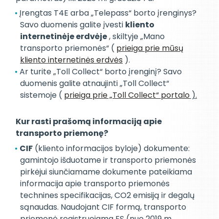
Įrengtas T4E arba „Telepass“ borto įrenginys?
Savo duomenis galite įvesti
kliento
internetinėje erdvėje
, skiltyje „Mano
transporto priemonės“ (
prieiga prie mūsų
kliento internetinės erdvės
).
Ar turite „Toll Collect“ borto įrenginį? Savo
duomenis galite atnaujinti „Toll Collect“
sistemoje (
prieiga prie „Toll Collect“ portalo
).
Kur rasti prašomą informaciją apie
transporto priemonę?
CIF
(kliento informacijos byloje) dokumente:
gamintojo išduotame ir transporto priemonės
pirkėjui siunčiamame dokumente pateikiama
informacija apie transporto priemonės
technines specifikacijas, CO2 emisiją ir degalų
sąnaudas. Naudojant CIF formą, transporto
priemonė registruojama ES (nuo 2019 m.