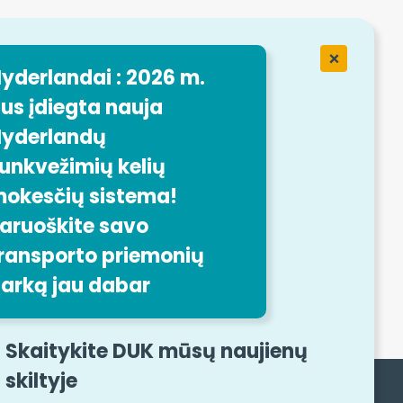
ėje "
yderlandai : 2026 m.
ansport
us įdiegta nauja
yderlandų
o
unkvežimių kelių
okesčių sistema!
aruoškite savo
ransporto priemonių
nė forma
arką jau dabar
Skaitykite DUK mūsų naujienų
skiltyje