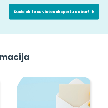
Susisiekite su vietos ekspertu dabar!
rmacija