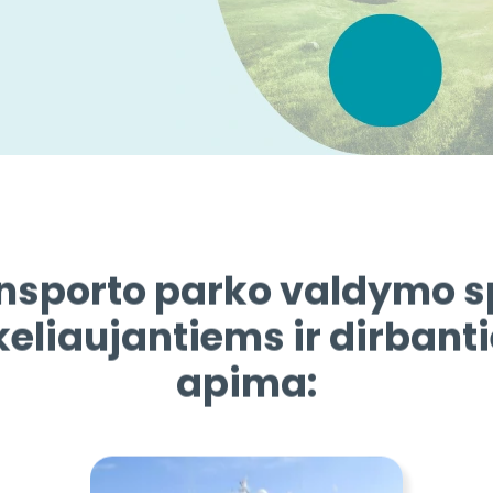
nsporto parko valdymo sp
keliaujantiems ir dirban
apima: