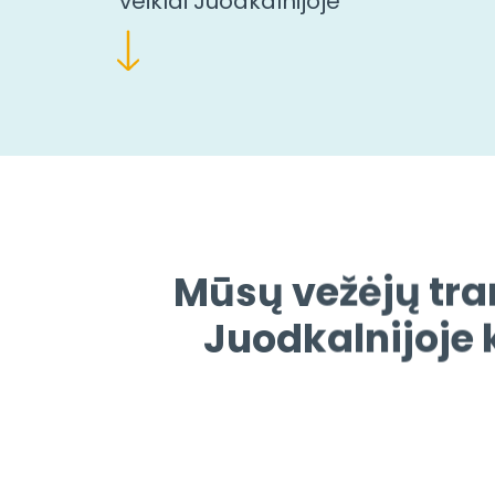
veiklai Juodkalnijoje
Mūsų vežėjų tra
Juodkalnijoje 