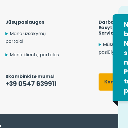
Jūsų paslaugos
Darbas įmon
N
Easytrip Tr
Services
b
Mano užsakymų
portalai
N
Mūsų darb
s
pasiūlymai
Mano klientų portalas
m
P
Skambinkite mums!
t
Kontakti
+39 0547 639911
p
a