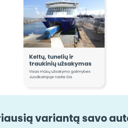
Keltų, tunelių ir
traukinių užsakymas
Visas mūsų užsakymo galimybes
Juodkalnijoje rasite čia.
riausią variantą savo au