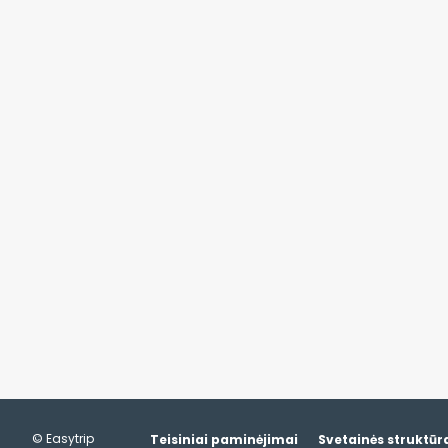
© Easytrip
Teisiniai paminėjimai
Svetainės struktūr