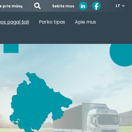
LT
Sekite mus
te prie mūsų
os pagal šalį
Parko tipas
Apie mus