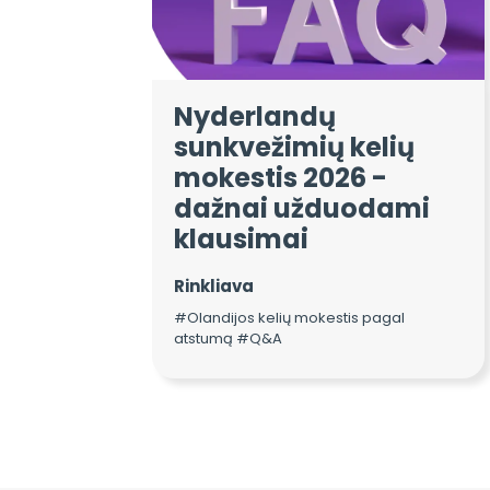
Nyderlandų
sunkvežimių kelių
mokestis 2026 -
dažnai užduodami
klausimai
Rinkliava
#Olandijos kelių mokestis pagal
atstumą #Q&A