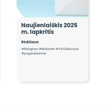
Naujienlaiškis 2025
m. lapkritis
Rinkliava
#Renginys #Mokestis #VAT&Akcizas
#pageidavimai