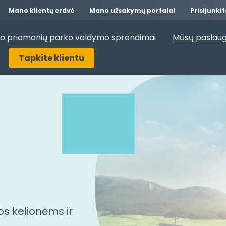
Mano klientų erdvė
Mano užsakymų portalai
Prisijunki
o priemonių parko valdymo sprendimai
Mūsų paslaug
Tapkite klientu
s kelionėms ir