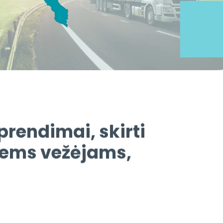
rendimai, skirti
tiems vežėjams,