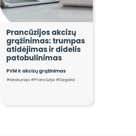
Prancūzijos akcizų
grąžinimas: trumpas
atidėjimas ir didelis
patobulinimas
PVM ir akcizų grąžinimas
#ekskursija #Prancūzija #Degalai