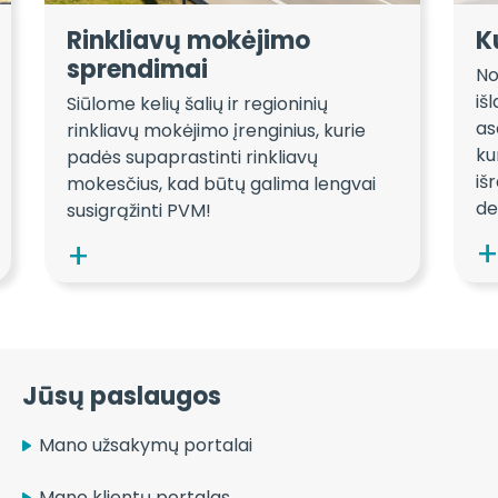
Rinkliavų mokėjimo
K
sprendimai
No
iš
Siūlome kelių šalių ir regioninių
as
rinkliavų mokėjimo įrenginius, kurie
ku
padės supaprastinti rinkliavų
iš
mokesčius, kad būtų galima lengvai
de
susigrąžinti PVM!
Jūsų paslaugos
Mano užsakymų portalai
Mano klientų portalas