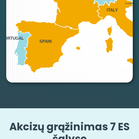
SLOVENIA
ITALY
PORTUGAL
SPAIN
MAL
Akcizų grąžinimas 7 ES
šalyse