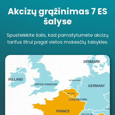
Akcizų grąžinimas 7 ES
šalyse
Spustelėkite šalis, kad pamatytumėte akcizų
NORWAY
tarifus litrui pagal vietos mokesčių taisykles.
DENMARK
IRELAND
NETHERLANDS
UNITED KINGDOM
GERMANY
BELGIUM
CZE
LUXEMBOURG
AUSTRIA
FRANCE
SWITZERLAND