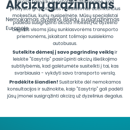
Akcizų grąžinimas
akcizų taisyklių nuostatas. Užtikriname, kad
prašysite grąžinti visus reikalavimus atitinkančius
mokesčius, kurių nusipelnėte. Mūsų specialistai
Nemokamas dyzelino išlaidų susigrąžinimas
padeda susigrąžinti akcizo mokestį už dyzelino
Europoje
degalus visoms jūsų sunkiasvorėms transporto
priemonėms, įskaitant tolimojo susisiekimo
autobusus.
Sutelkite dėmesį į savo pagrindinę veiklą
ir
leiskite "Easytrip" pasirūpinti akcizų išieškojimo
subtilybėmis, kad galėtumėte susitelkti į tai, kas
svarbiausia - vykdyti savo transporto verslą.
Pradėkite šiandien!
Susitarkite dėl nemokamos
konsultacijos ir sužinokite, kaip "Easytrip" gali padėti
jūsų įmonei susigrąžinti akcizą už dyzelinius degalus.