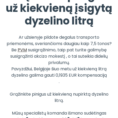
už kiekvieną įsigytą
dyzelino litrą
Ar užsienyje pildote degalus transporto
priemonėms, sveriančioms daugiau kaip 7,5 tonos?
Be
PVM
susigrąžinimo, taip pat turite galimybę
susigrąžinti akcizo mokestį , o tai suteikia didelių
privalumų.
Pavyzdžiui, Belgijoje šiuo metu už kiekvieną litrą
dyzelino galima gauti 0,1935 EUR kompensaciją
.
Grąžinkite pinigus už kiekvieną nupirktą dyzelino
litrą.
Mūsų specialistų komanda išmano sudėtingas