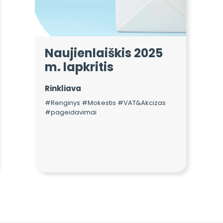
Naujienlaiškis 2025
m. lapkritis
Rinkliava
#Renginys #Mokestis #VAT&Akcizas
#pageidavimai