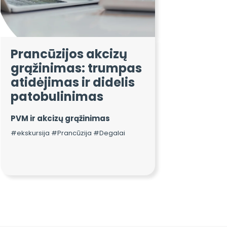
Prancūzijos akcizų
grąžinimas: trumpas
atidėjimas ir didelis
patobulinimas
PVM ir akcizų grąžinimas
#ekskursija #Prancūzija #Degalai