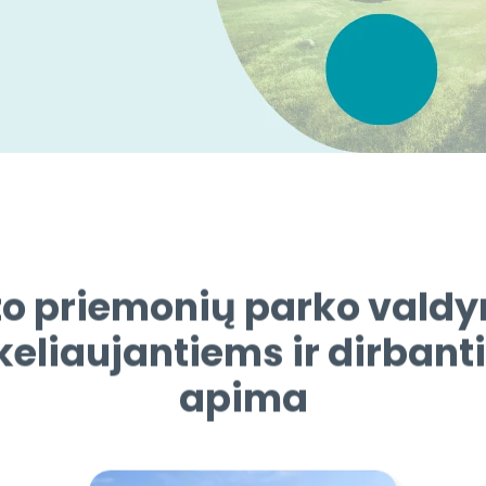
o priemonių parko vald
e keliaujantiems ir dirba
apima