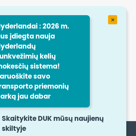
ėje "
yderlandai : 2026 m.
ansport
us įdiegta nauja
yderlandų
o
unkvežimių kelių
okesčių sistema!
aruoškite savo
ransporto priemonių
nė forma
arką jau dabar
Skaitykite DUK mūsų naujienų
skiltyje