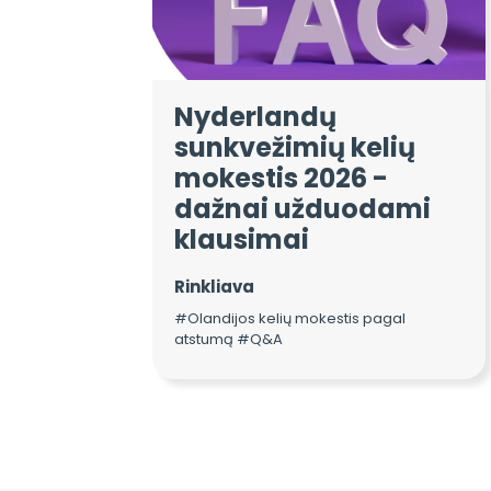
Nyderlandų
sunkvežimių kelių
mokestis 2026 -
dažnai užduodami
klausimai
Rinkliava
#Olandijos kelių mokestis pagal
atstumą #Q&A