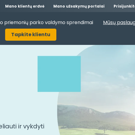
Mano klientų erdvė
Mano užsakymų portalai
Prisijunki
o priemonių parko valdymo sprendimai
Mūsų paslaug
Tapkite klientu
iauti ir vykdyti