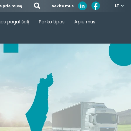
LT
Sekite mus
te prie mūsų
os pagal šalį
Parko tipas
Apie mus