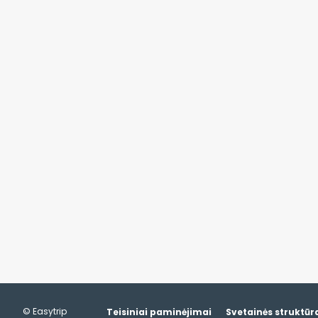
© Easytrip
Teisiniai paminėjimai
Svetainės struktūr