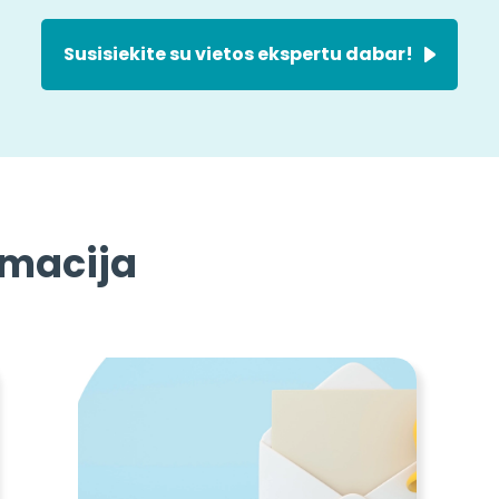
Susisiekite su vietos ekspertu dabar!
rmacija