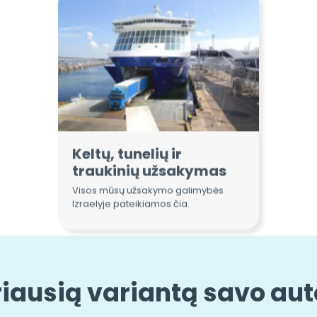
Keltų, tunelių ir
traukinių užsakymas
Visos mūsų užsakymo galimybės
Izraelyje pateikiamos čia.
riausią variantą savo au