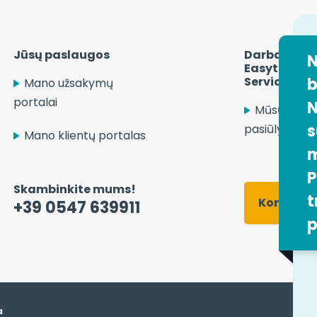
Jūsų paslaugos
Darbas įmon
N
Easytrip Tr
Services
b
Mano užsakymų
portalai
N
Mūsų darb
s
pasiūlymai
Mano klientų portalas
m
P
Skambinkite mums!
t
Kontakti
+39 0547 639911
p
a