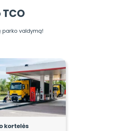
o TCO
ų parko valdymą!
o kortelės