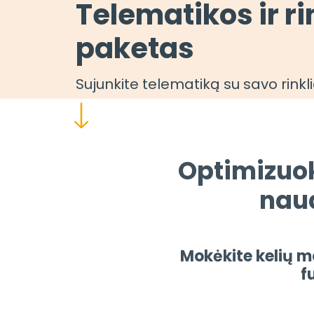
Telematikos ir ri
paketas
Sujunkite telematiką su savo rinkl
Optimizuok
naud
Mokėkite kelių m
f