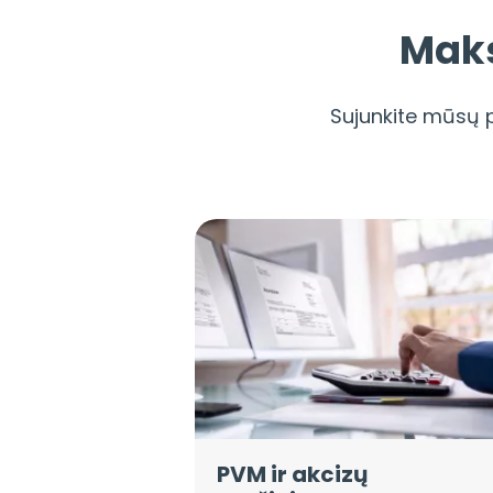
Maks
Sujunkite mūsų 
PVM ir akcizų