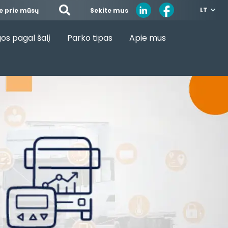
LT
Sekite mus
te prie mūsų
os pagal šalį
Parko tipas
Apie mus