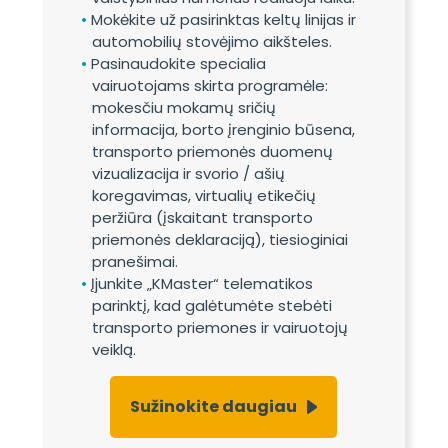
Mokėkite už pasirinktas keltų linijas ir
automobilių stovėjimo aikšteles.
Pasinaudokite specialia
vairuotojams skirta programėle:
mokesčiu mokamų sričių
informacija, borto įrenginio būsena,
transporto priemonės duomenų
vizualizacija ir svorio / ašių
koregavimas, virtualių etikečių
peržiūra (įskaitant transporto
priemonės deklaraciją), tiesioginiai
pranešimai.
Įjunkite „KMaster“ telematikos
parinktį, kad galėtumėte stebėti
transporto priemones ir vairuotojų
veiklą.
Sužinokite daugiau