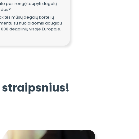
ate pasirengę taupyti degalų
udas?
kitės mūsų degalų kortelių
imentu su nuolaidomis daugiau
 000 degalinių visoje Europoje.
 straipsnius!