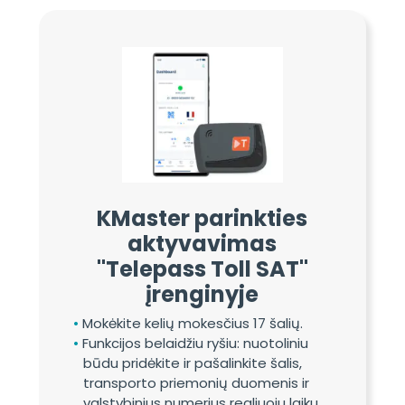
KMaster parinkties
aktyvavimas
"Telepass Toll SAT"
įrenginyje
Mokėkite kelių mokesčius 17 šalių.
Funkcijos belaidžiu ryšiu: nuotoliniu
būdu pridėkite ir pašalinkite šalis,
transporto priemonių duomenis ir
valstybinius numerius realiuoju laiku.