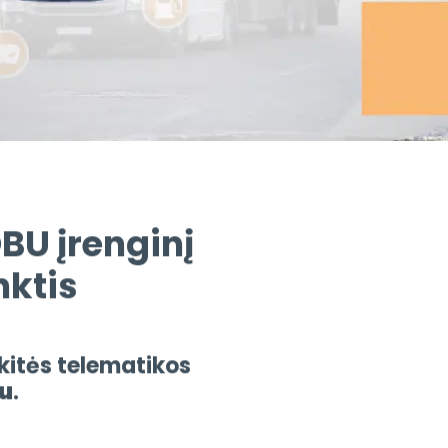
BU įrenginį
nktis
kitės telematikos
iu
.