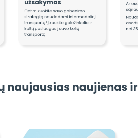
užsakymas
Ar es
sąna
Optimizuokite savo gabenimo
strategiją naudodami intermodalinį
Naudo
transportą! Įtraukite geležinkelio ir
asort
keltų paslaugas į savo kelių
nei 35
transportą.
 naujausias naujienas ir