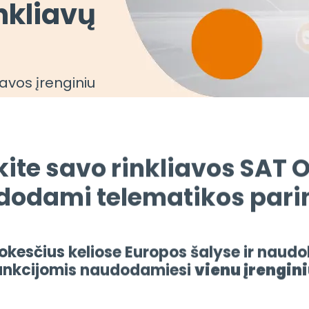
nkliavų
iavos įrenginiu
ite savo rinkliavos SAT O
odami telematikos pari
okesčius keliose Europos šalyse ir naudo
unkcijomis naudodamiesi
vienu įrengin