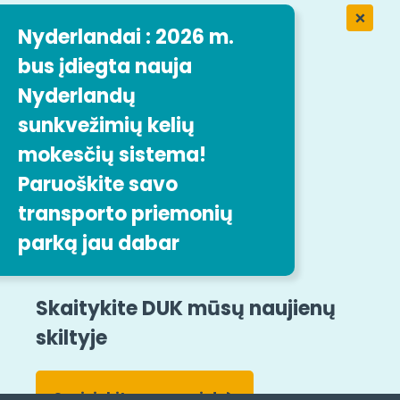
Kontaktinė forma
Nyderlandai : 2026 m.
bus įdiegta nauja
Darbas įmonėje " Easytrip Transport
Nyderlandų
Services
sunkvežimių kelių
mokesčių sistema!
Mūsų darbo pasiūlymai
Paruoškite savo
transporto priemonių
Sekite mus
parką jau dabar
Teisiniai paminėjimai
Svetainės struktūra
Bendrieji terminai ir sąlygos
Skaitykite DUK mūsų naujienų
skiltyje
Pranešimų apie pažeidimus teikimas
Prieinamumas
Susisiekite su mumis!