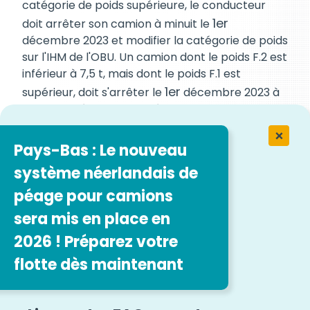
catégorie de poids supérieure, le conducteur
1er
doit arrêter son camion à minuit le
décembre 2023 et modifier la catégorie de poids
sur l'IHM de l'OBU. Un camion dont le poids F.2 est
inférieur à 7,5 t, mais dont le poids F.1 est
1er
supérieur, doit s'arrêter le
décembre 2023 à
minuit et déclarer la catégorie de poids
correspondante au péage.
Pays-Bas : Le nouveau
Les véhicules au GNL seront-ils toujours
système néerlandais de
gratuits après l'introduction du CO2 ?
-Le
péage pour camions
péage en Allemagne ?
sera mis en place en
Selon le
projet actuel
du nouveau BFStrMG, le
GNL ne sera plus gratuit et sera soumis au même
2026 ! Préparez votre
tarif que tout autre véhicule fonctionnant aux
flotte dès maintenant
combustibles fossiles.
Si un utilisateur EETS fournit trop tard la