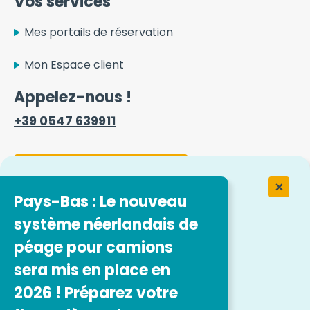
Vos services
Mes portails de réservation
Mon Espace client
Appelez-nous !
+39 0547 639911
Formulaire de contact
Pays-Bas : Le nouveau
système néerlandais de
Travailler chez Easytrip Transport
Services
péage pour camions
sera mis en place en
Nos offres d'emploi
2026 ! Préparez votre