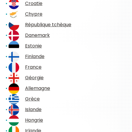
Croatie
Chypre
République tchèque
Danemark
Estonie
Finlande
France
Géorgie
Allemagne
Grèce
Islande
Hongrie
Irlande