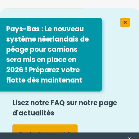
Formulaire de contact
Pays-Bas : Le nouveau
système néerlandais de
Travailler chez Easytrip Transport
Services
péage pour camions
sera mis en place en
Nos offres d'emploi
2026 ! Préparez votre
flotte dès maintenant
Suivez-nous
Mentions légales
Plan du site
Lisez notre FAQ sur notre page
d'actualités
Conditions générales d'utilisation
Whistleblowing
Accessibilité
Contactez-nous!