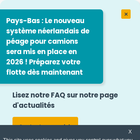
Formulaire de contact
Pays-Bas : Le nouveau
système néerlandais de
Travailler chez Easytrip Transport
Services
péage pour camions
sera mis en place en
Nos offres d'emploi
2026 ! Préparez votre
flotte dès maintenant
Suivez-nous
Mentions légales
Plan du site
Lisez notre FAQ sur notre page
d'actualités
Conditions générales d'utilisation
Whistleblowing
Accessibilité
Contactez-nous!
© Easytrip Transport Services
X