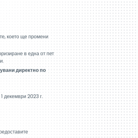
те, което ще промени
оризиране в една от пет
и.
сувани директно по
1 декември 2023 г.
предоставите
 си уеб пространство
в
.
е си в системата Toll