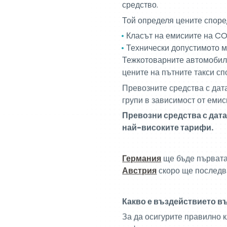
Тежкотоварните автомобили
цените на пътните такси сп
Превозните средства с дата
групи в зависимост от емис
Превозни средства с дата
най-високите тарифи.
Германия
ще бъде първата 
Австрия
скоро ще последва
Какво е въздействието в
За да осигурите правилно 
информацията за превознот
Оборудвани с T4E или Te
секцията „Моите превозни
Оборудван ли сте с бордов
Collect (
достъп до портал