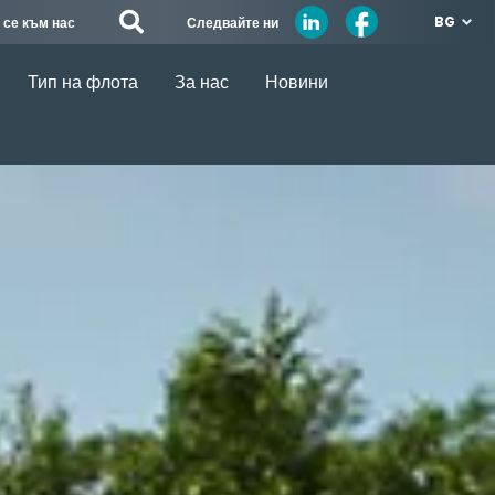
BG
Следвайте ни
 се към нас
Тип на флота
За нас
Новини