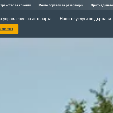
транство за клиенти
Моите портали за резервации
Присъединете
а управление на автопарка
Нашите услуги по държави
 клиент