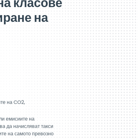
на класове
иране на
ите на CO2,
ли емисиите на
ва да начисляват такси
ите на самото превозно