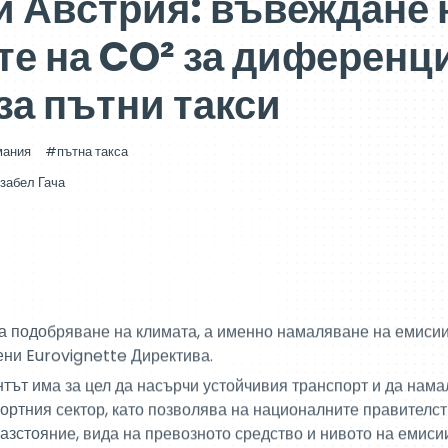
и Австрия: въвеждане 
те на CO² за диференц
за пътни такси
мания
пътна такса
забел Гача
 за подобряване на климата, а именно намаляване на емиси
ни Eurovignette Директива.
тът има за цел да насърчи устойчивия транспорт и да нама
портния сектор, като позволява на националните правителст
разстояние, вида на превозното средство и нивото на емиси
д:
O2
аксимално тегло F1