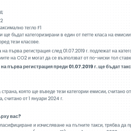
 ще бъдат категоризирани в един от петте класа на емисии
оред тези класове.
 на първа регистрация след 01.07.2019 г. подлежат на катег
иите на CO2 и могат да се възползват от по-ниски тол ставк
 на първа регистрация преди 01.07.2019 г. ще бъдат так
страна, която ще въведе тези категории емисии, считано от 
, считано от 1 януари 2024 г.
ърху вас?
класифициране и изчисляване на пътните такси, трябва да 
о си средство (параметър F1) преди 1 декември 2023 г.
lepass OBU? Можете да въведете данните си в
клиентското
 средства“ (
достъп до нашето клиентско уеб пространство
)
о устройство Toll Collect? Можете да актуализирате даннит
а на Toll Collect
)