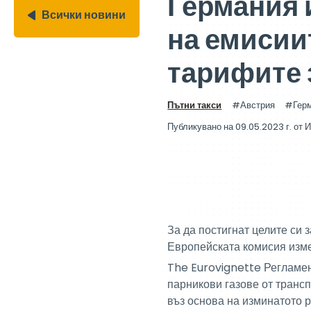
Германия 
Всички новини
на емисии
тарифите 
Пътни такси
Австрия
Гер
Публикувано на 09.05.2023 г.
от
И
За да постигнат целите си
Европейската комисия изме
The Eurovignette Регламен
парникови газове от транс
въз основа на изминатото 
средство.
Той определя цените споре
Класът на емисиите на C
Технически допустимото м