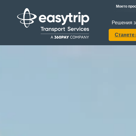
Моето прос
Решения з
Станете