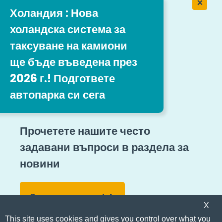
Холандия : Нова
Работа в Easytrip Transport
холандска система за
Services
таксуване на камиони
ще бъде въведена през
Нашите предложения за работа
2026 г.! Подгответе
автопарка си сега
Следвайте ни
Правни препратки
Карта на сайта
Прочетете нашите често
Общи правила и условия
задавани въпроси в раздела за
новини
Подаване на сигнали за нередности
Достъпност
Свържете се с нас!
© Easytrip Transport Services
X
This site uses cookies and gives you control over what you