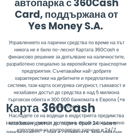
автопарка с 360Cash
Card, поддържана от
Yes Money S.A.
Управлението на парични средства по време на път
никога не е било по-лесно! Картата 360Cash е
финансово решение за допълване на наличностите,
разработено специално за европейските транспортни
предприятия. Съчетавайки най-добрите
характеристики на дебитните и предплатените
системи, тази карта осигурява сигурност, гъвкавост и
незабавен достъп до средства в над 5 милиона
търговски обекта и 300 000 банкомата в Европа (+в
Карта 360Cash
целия свят).
Насладете се на водещи в индустрията предимства
Незабавен достъп до пари в брой 24 часа в
като високи лимити за теглене, опции за ограничено
използване за контролирано харчене и 24/7
денонощието, 7 дни в седмицата, максимални