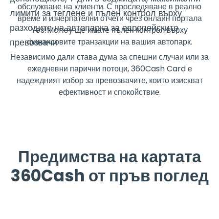
обслужване на клиенти. С проследяване в реално
лимити за теглене и пълен контрол върху
време и изчерпателни отчети чрез онлайн портала
разходите на автопарка за европейските
Yes!Money ще имате пълен контрол върху
превозвачи
финансовите транзакции на вашия автопарк.
Независимо дали става дума за спешни случаи или за
ежедневни парични потоци, 360Cash Card е
надеждният избор за превозвачите, които изискват
ефективност и спокойствие.
Предимства на картата
360Cash от пръв поглед