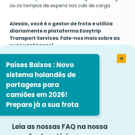
ou os tempos de espera nos cais de carga.
Alessio, você é o gestor de frota e utiliza
diariamente a plataforma Easytrip
Transport Services. Fale-nos mais sobre as
suas vantagens!
Ligámos a plataforma ao software de gestão de
frotas e armazéns através das API e
Países Baixos : Novo
escolhemos a melhor configuração para cada
sistema holandês de
veículo: é incrivelmente intuitiva e qualquer
pessoa pode aprender a utilizá-la! Activámos a
portagens para
função chrono em toda a frota. Esta função
camiões em 2026!
permite-nos conhecer em pormenor os hábitos
Prepare já a sua frota
de condução dos condutores; identificamos os
melhores condutores, com menos infracções
por quilómetro, e podemos arquivar os dados
Leia as nossas FAQ na nossa
em segurança até cinco anos e recuperá-los
em caso de controlo pelas autoridades.