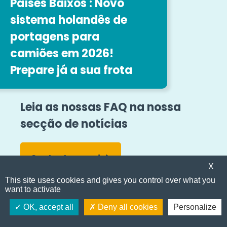
Países Baixos : Novo
sistema holandês de
As nossas ofertas de emprego
portagens para
camiões em 2026!
Siga-nos
Prepare já a sua frota
Menções legais
Mapa do sítio
Termos e condições gerais
Leia as nossas FAQ na nossa
secção de notícias
Denúncia de irregularidades
Acessibilidade
Contactar-nos!
© Easytrip Transport Services
X
This site uses cookies and gives you control over what you
want to activate
Torne-se cliente
OK, accept all
Deny all cookies
Personalize