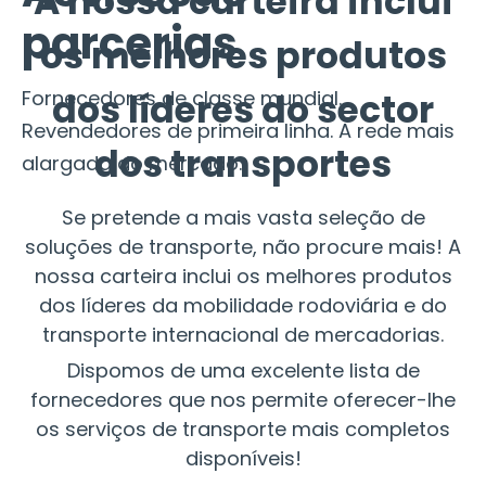
A nossa carteira inclui
parcerias
os melhores produtos
Fornecedores de classe mundial.
dos líderes do sector
Revendedores de primeira linha. A rede mais
dos transportes
alargada do mercado.
Se pretende a mais vasta seleção de
soluções de transporte, não procure mais! A
nossa carteira inclui os melhores produtos
dos líderes da mobilidade rodoviária e do
transporte internacional de mercadorias.
Dispomos de uma excelente lista de
fornecedores que nos permite oferecer-lhe
os serviços de transporte mais completos
disponíveis!