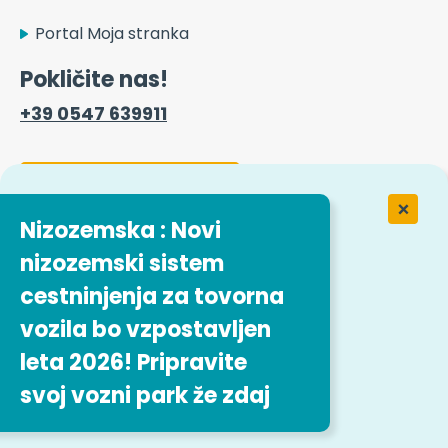
Portal Moja stranka
Pokličite nas!
+39 0547 639911
Kontaktni obrazec
Nizozemska : Novi
nizozemski sistem
Delo v podjetju Easytrip Transport
Services
cestninjenja za tovorna
vozila bo vzpostavljen
Naša ponudba delovnih mest
leta 2026! Pripravite
svoj vozni park že zdaj
Sledite nam