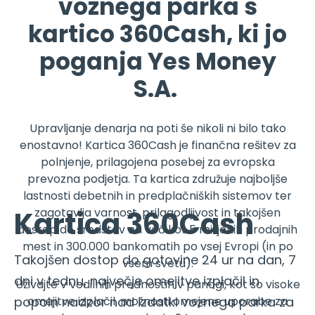
voznega parka s
kartico 360Cash, ki jo
poganja Yes Money
S.A.
Upravljanje denarja na poti še nikoli ni bilo tako
enostavno! Kartica 360Cash je finančna rešitev za
polnjenje, prilagojena posebej za evropska
prevozna podjetja. Ta kartica združuje najboljše
lastnosti debetnih in predplačniških sistemov ter
zagotavlja varnost, prilagodljivost in takojšen
Kartica 360Cash
dostop do sredstev na več kot 5 milijonih prodajnih
mest in 300.000 bankomatih po vsej Evropi (in po
Takojšen dostop do gotovine 24 ur na dan, 7
vsem svetu).
dni v tednu, največje omejitve izplačil in
Uživajte v vodilnih prednostih v panogi, kot so visoke
popoln nadzor nad izdatki voznega parka za
omejitve izplačil, možnosti omejene uporabe za