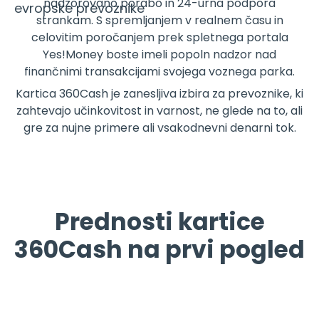
nadzorovano porabo in 24-urna podpora
evropske prevoznike
strankam. S spremljanjem v realnem času in
celovitim poročanjem prek spletnega portala
Yes!Money boste imeli popoln nadzor nad
finančnimi transakcijami svojega voznega parka.
Kartica 360Cash je zanesljiva izbira za prevoznike, ki
zahtevajo učinkovitost in varnost, ne glede na to, ali
gre za nujne primere ali vsakodnevni denarni tok.
Prednosti kartice
360Cash na prvi pogled