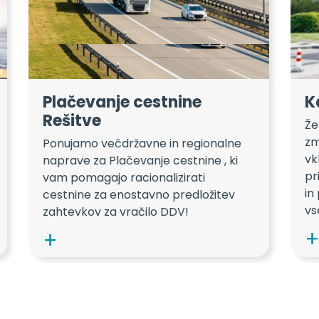
Plačevanje cestnine
K
Rešitve
Že
zm
Ponujamo večdržavne in regionalne
vk
naprave za Plačevanje cestnine , ki
pr
vam pomagajo racionalizirati
in
cestnine za enostavno predložitev
vs
zahtevkov za vračilo DDV!