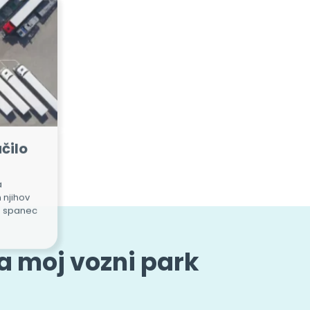
čilo
a
 njihov
en spanec
za moj vozni park