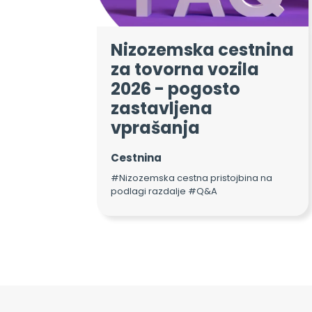
Nizozemska cestnina
za tovorna vozila
2026 - pogosto
zastavljena
vprašanja
Cestnina
#Nizozemska cestna pristojbina na
podlagi razdalje #Q&A