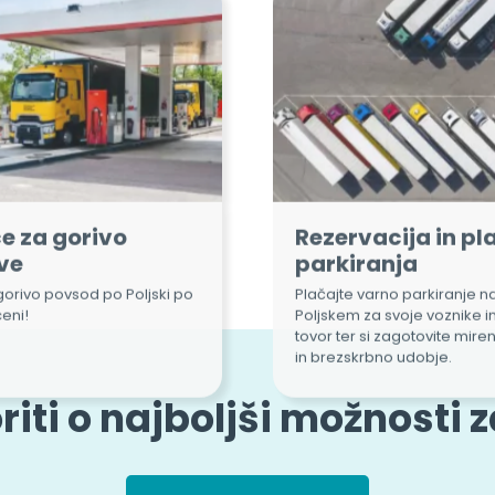
e za gorivo
Rezervacija in pla
ve
parkiranja
gorivo povsod po Poljski po
Plačajte varno parkiranje n
ceni!
Poljskem za svoje voznike in
tovor ter si zagotovite mir
in brezskrbno udobje.
iti o najboljši možnosti 