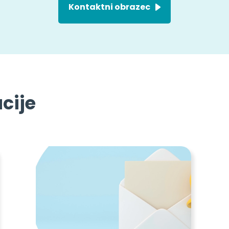
Kontaktni obrazec
cije