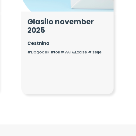
Glasilo november
2025
Cestnina
#Dogodek #toll #VAT&Excise # želje