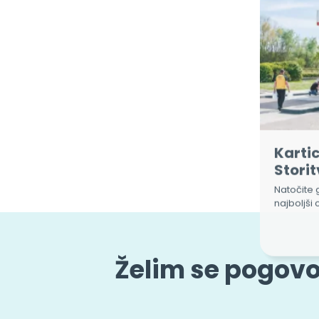
Kartic
Storit
Natočite 
najboljši 
Želim se pogovor