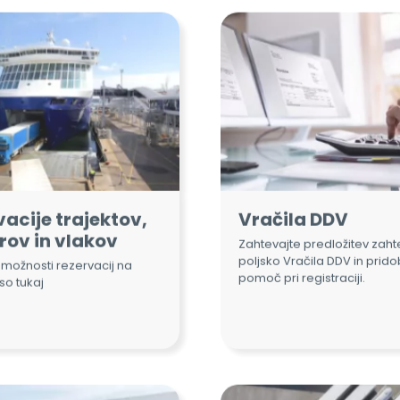
acije trajektov,
Vračila DDV
rov in vlakov
Zahtevajte predložitev zah
poljsko Vračila DDV in prido
možnosti rezervacij na
pomoč pri registraciji.
so tukaj