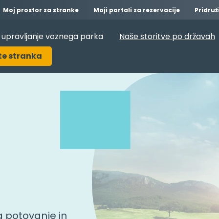
Moj prostor za stranke
Moji portali za rezervacije
Pridruž
a upravljanje voznega parka
Naše storitve po državah
te stranka
 potovanje in