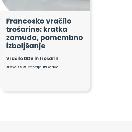
Francosko vračilo
trošarine: kratka
zamuda, pomembno
izboljšanje
Vračilo DDV in trošarin
#excise #Francija #Gorivo