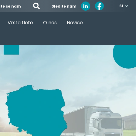
SL
Sledite nam
ite se nam
Vrsta flote
O nas
Novice