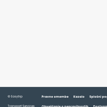
© Easytrip
Pravne omembe
Kazalo
Splošni pog
This site uses cookies and gives you
Transport Services
Obveščanje o nepravilnostih
Dostopn