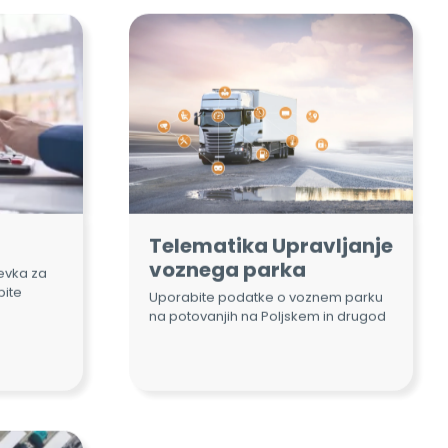
Telematika Upravljanje
voznega parka
tevka za
bite
Uporabite podatke o voznem parku
na potovanjih na Poljskem in drugod