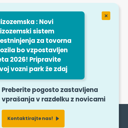
tju
ansport
izozemska : Novi
izozemski sistem
dba
estninjenja za tovorna
t
ozila bo vzpostavljen
eta 2026! Pripravite
voj vozni park že zdaj
i obrazec
Preberite pogosto zastavljena
vprašanja v razdelku z novicami
Kontaktirajte nas!
Sledite nam
Deny all cookies
Personalize
X