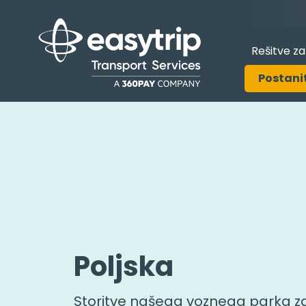
Rešitve z
Postani
Poljska
Storitve našega voznega parka za