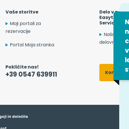
Vaše storitve
Delo v podje
Easytrip Tr
N
Services
Moji portali za
n
rezervacije
Naša ponu
c
delovnih mes
Portal Moja stranka
v
l
Pokličite nas!
s
Kontaktn
+39 0547 639911
oji in določila
 control over what you want to activate
OK, accept all
ost