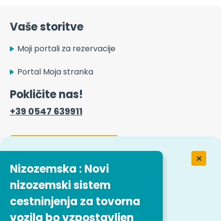
Vaše storitve
Moji portali za rezervacije
Portal Moja stranka
Pokličite nas!
+39 0547 639911
Kontaktni obrazec
Nizozemska : Novi
nizozemski sistem
Delo v podjetju Easytrip Transport
Services
cestninjenja za tovorna
vozila bo vzpostavljen