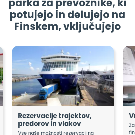
parka za prevoznike, ki
potujejo in delujejo na
Finskem, vključujejo
Rezervacije trajektov,
V
predorov in vlakov
Za
fi
Vse naše možnosti rezervacij na