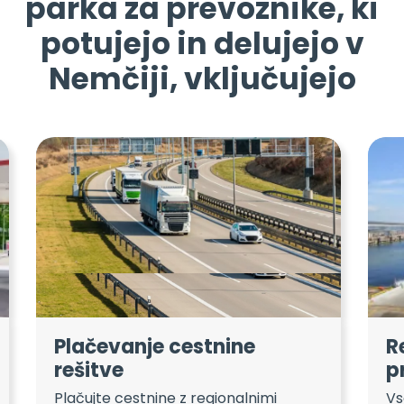
parka za prevoznike, ki
potujejo in delujejo v
Nemčiji, vključujejo
Plačevanje cestnine
R
rešitve
p
Plačujte cestnine z regionalnimi
Vs