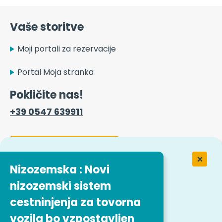
Vaše storitve
Moji portali za rezervacije
Portal Moja stranka
Pokličite nas!
+39 0547 639911
Kontaktni obrazec
Nizozemska : Novi
nizozemski sistem
Delo v podjetju Easytrip Transport
Services
cestninjenja za tovorna
vozila bo vzpostavljen