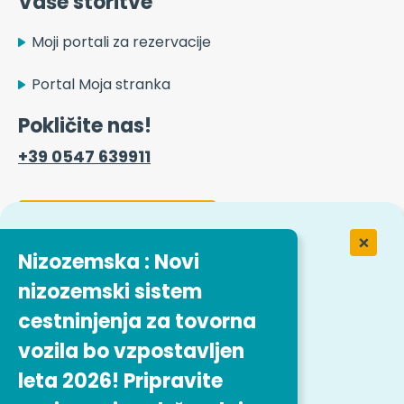
Vaše storitve
Moji portali za rezervacije
Portal Moja stranka
Pokličite nas!
+39 0547 639911
Kontaktni obrazec
Nizozemska : Novi
nizozemski sistem
Delo v podjetju Easytrip Transport
Services
cestninjenja za tovorna
vozila bo vzpostavljen
Naša ponudba delovnih mest
leta 2026! Pripravite