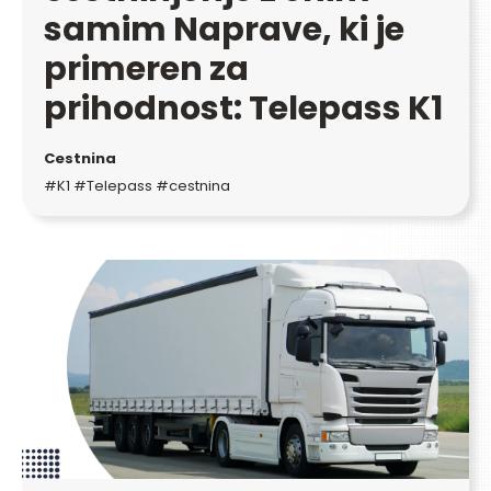
samim Naprave, ki je
primeren za
prihodnost: Telepass K1
Cestnina
#K1 #Telepass #cestnina