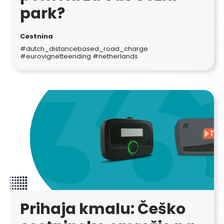
park?
Cestnina
#dutch_distancebased_road_charge
#eurovignetteending #netherlands
Prihaja kmalu: Češko