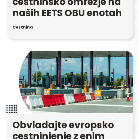
cestninsko omrežje na
naših EETS OBU enotah
Cestnina
Obvladajte evropsko
cestninjenje z enim