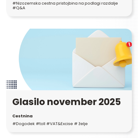
#Nizozemska cestna pristojbina na podlagi razdalje
#Q&A
Glasilo november 2025
Cestnina
#Dogodek #toll #VAT&Excise # želje