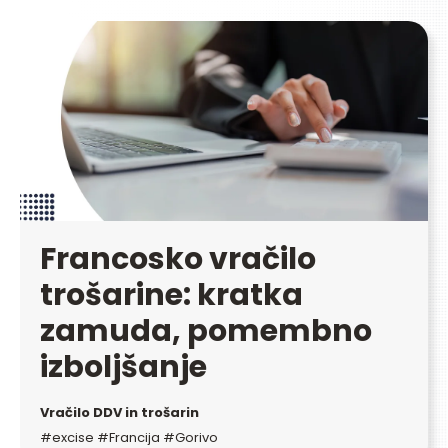
Francosko vračilo
trošarine: kratka
zamuda, pomembno
izboljšanje
Vračilo DDV in trošarin
#excise #Francija #Gorivo