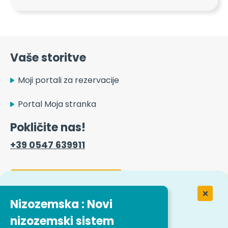
Vaše storitve
Moji portali za rezervacije
Portal Moja stranka
Pokličite nas!
+39 0547 639911
Kontaktni obrazec
Nizozemska : Novi
nizozemski sistem
Delo v podjetju Easytrip Transport