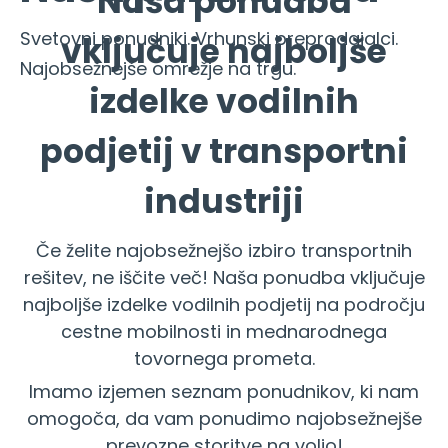
Naša ponudba
Svetovni ponudniki. Vrhunski preprodajalci.
vključuje najboljše
Najobsežnejše omrežje na trgu.
izdelke vodilnih
podjetij v transportni
industriji
Če želite najobsežnejšo izbiro transportnih
rešitev, ne iščite več! Naša ponudba vključuje
najboljše izdelke vodilnih podjetij na področju
cestne mobilnosti in mednarodnega
tovornega prometa.
Imamo izjemen seznam ponudnikov, ki nam
omogoča, da vam ponudimo najobsežnejše
prevozne storitve na voljo!