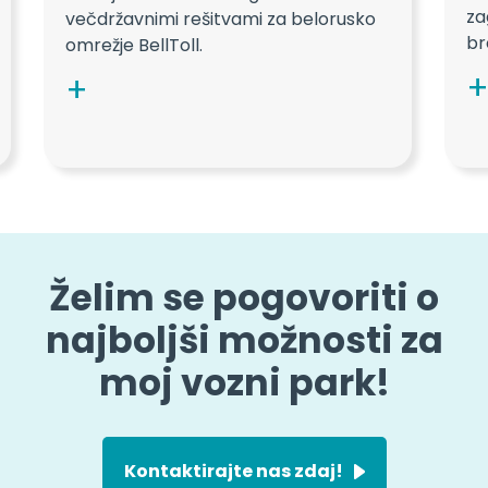
za
večdržavnimi rešitvami za belorusko
br
omrežje BellToll.
Želim se pogovoriti o
najboljši možnosti za
moj vozni park!
Kontaktirajte nas zdaj!