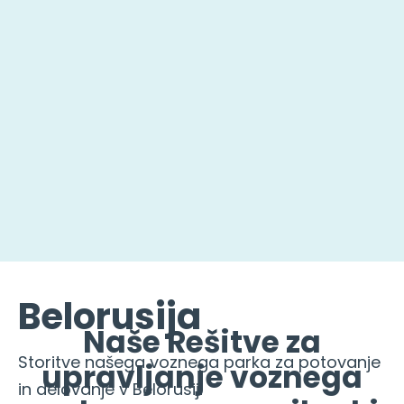
Belorusija
Naše Rešitve za
Storitve našega voznega parka za potovanje
upravljanje voznega
in delovanje v Belorusiji