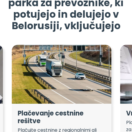
parka za prevoznike, ki
potujejo in delujejo v
Belorusiji, vključujejo
Plačevanje cestnine
V
rešitve
Pl
za
Plačujte cestnine z regionalnimi ali