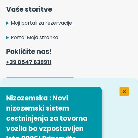
Vaše storitve
Moji portali za rezervacije
Portal Moja stranka
Pokličite nas!
+39 0547 639911
Kontaktni obrazec
Nizozemska : Novi
nizozemski sistem
Delo v podjetju Easytrip Transport
Services
cestninjenja za tovorna
vozila bo vzpostavljen
Naša ponudba delovnih mest