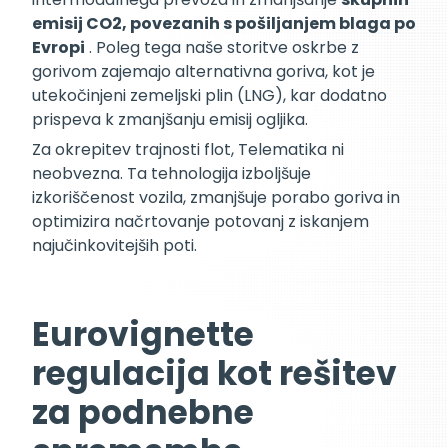
emisij CO2, povezanih s pošiljanjem blaga po
Evropi
. Poleg tega naše storitve oskrbe z
gorivom zajemajo alternativna goriva, kot je
utekočinjeni zemeljski plin (LNG), kar dodatno
prispeva k zmanjšanju emisij ogljika.
Za okrepitev trajnosti flot, Telematika ni
neobvezna. Ta tehnologija izboljšuje
izkoriščenost vozila, zmanjšuje porabo goriva in
optimizira načrtovanje potovanj z iskanjem
najučinkovitejših poti.
Eurovignette
regulacija kot rešitev
za podnebne