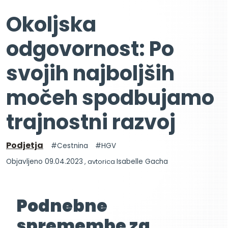
Okoljska
odgovornost: Po
svojih najboljših
močeh spodbujamo
trajnostni razvoj
Podjetja
Cestnina
HGV
Objavljeno 09.04.2023
, avtorica
Isabelle Gacha
Podnebne
spremembe za