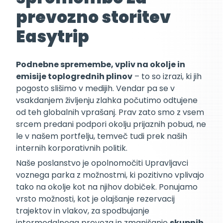
prevozno storitev
Easytrip
Podnebne spremembe, vpliv na okolje in
emisije toplogrednih plinov
– to so izrazi, ki jih
pogosto slišimo v medijih. Vendar pa se v
vsakdanjem življenju zlahka počutimo odtujene
od teh globalnih vprašanj. Prav zato smo z vsem
srcem predani podpori okolju prijaznih pobud, ne
le v našem portfelju, temveč tudi prek naših
internih korporativnih politik.
Naše poslanstvo je opolnomočiti Upravljavci
voznega parka z možnostmi, ki pozitivno vplivajo
tako na okolje kot na njihov dobiček. Ponujamo
vrsto možnosti, kot je olajšanje rezervacij
trajektov in vlakov, za spodbujanje
intermodalnega prevoza in zmanjšanje
skupnih