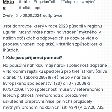
Mýtn
Itálie
LigurianTolls
Telepass
mýtné
é
toll4europe
Zveřejněno 08.08.2024,
od
Správce
Jste dopravce, který v roce 2023 působil v regionu
Ligurie? Možná máte nárok na vrácení mýtného. V
našich otázkách a odpovědích se dozvíte více o
procesu vracení poplatků, kritériích způsobilosti a
lhůtách.
1. Kdo jsou příjemci pomoci?
Na paušální náhradu mají nárok společnosti zapsané
v Národním rejstříku speditérů pro třetí strany (dříve
článek 40 zákona 298/1974) nebo v nařízení
Evropského společenství (ES) č. 1071/2009 a
1072/2009. Tyto společnosti musely v referenčních
letech platnosti memoranda o porozumění
uskutečnit přepravní mise, při nichž projížděly
mýtnými branami na dálniční síti ASPI (A10, A26, A12,