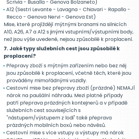
Scrivia - Busalla - Genova Bolzaneto)
A12 (Sestri Levante - Lavagna - Chiavari - Rapallo -
Recco - Genova Nervi - Genova Est)
Mise, které projíždějí mýtnými branami na silnicích
A10, A26, A7 a A12 s jinými vstupními/výstupními body,
než jsou výše uvedené, nejsou způsobilé k proplacení.
7.
Jaké typy služebních cest jsou způsobilé k
proplacení?
Přepravy zboží s mýtným zařízením nebo bez něj
jsou způsobilé k proplacení, včetně těch, které jsou
prováděny mimořádnými vozidly.
Cestovní mise bez přepravy zboží (prázdné) NEMAJÍ
nárok na paušální náhradu. Mezi platné případy
patří přeprava prázdných kontejnerů a v případě
služebních cest souvisejících s
"nástupem/výstupem z lodi" také přeprava
prázdných mobilních boxů nebo návěsů.
Cestovní mise s více vstupy a výstupy má nárok