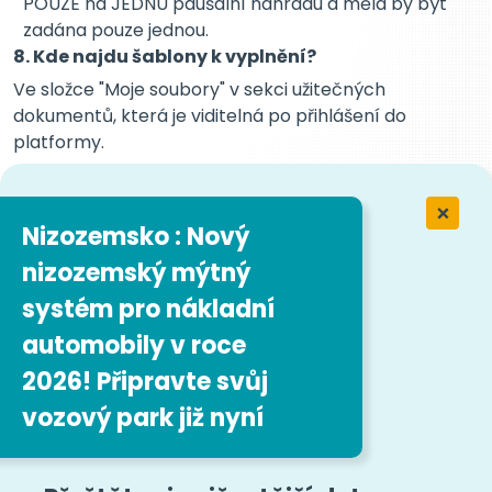
POUZE na JEDNU paušální náhradu a měla by být
zadána pouze jednou.
8. Kde najdu šablony k vyplnění?
Ve složce "Moje soubory" v sekci užitečných
dokumentů, která je viditelná po přihlášení do
platformy.
9. Kam mám nahrát dokumenty potvrzující
cestovní misi?
Nizozemsko : Nový
Odkazy na dokumenty je třeba nahrát pouze ve
formuláři aplikace Excel. Fyzické dokumenty musí
nizozemský mýtný
žadatel uchovávat a na žádost příslušných
systém pro nákladní
kontrolních orgánů (např. agenzia dell'entrate) je
poskytnout.
automobily v roce
10.
Jaké údaje by měly být uvedeny v
2026! Připravte svůj
dokumentech osvědčujících misi?
vozový park již nyní
Počátek a cíl cesty
Typ přepravovaného zboží
SPZ vozidla nebo návěsu