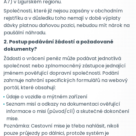
A7) v Ligurském regionu.
Společnosti, které již nejsou zapsány v obchodním
rejstříku a v důsledku toho nemají v době výplaty
dávky platnou daňovou pozici, nebudou mít nárok na
paušální náhradu.
2.
Postup podávání žádostí a požadované
dokumenty?
Žádosti o vrácení peněz může podávat jednotlivá
společnost nebo zplnomocněný zástupce jednající
jménem pověřující dopravní společnosti. Podání
zahrnuje nahrání specifických formulářů na webový
portál, které obsahují:
Údaje o vozidle a mýtném zařízení
Seznam misí a odkazy na dokumentaci ověřující
informace o misi (původ/cíl) a skutečné dokončení
mise.
Poznámka: Cestovní mise je třeba nahlásit, nikoli
pouze průjezdy po dálnici, protože systém je