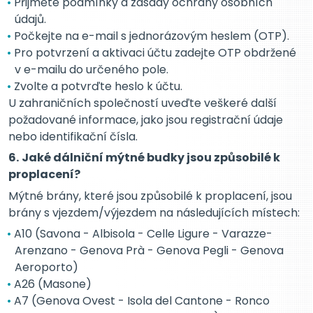
Přijměte podmínky a zásady ochrany osobních
údajů.
Počkejte na e-mail s jednorázovým heslem (OTP).
Pro potvrzení a aktivaci účtu zadejte OTP obdržené
v e-mailu do určeného pole.
Zvolte a potvrďte heslo k účtu.
U zahraničních společností uveďte veškeré další
požadované informace, jako jsou registrační údaje
nebo identifikační čísla.
6.
Jaké dálniční mýtné budky jsou způsobilé k
proplacení?
Mýtné brány, které jsou způsobilé k proplacení, jsou
brány s vjezdem/výjezdem na následujících místech:
A10 (Savona - Albisola - Celle Ligure - Varazze-
Arenzano - Genova Prà - Genova Pegli - Genova
Aeroporto)
A26 (Masone)
A7 (Genova Ovest - Isola del Cantone - Ronco