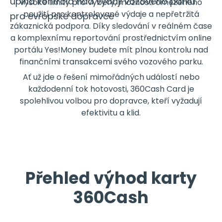
úplná kontrola nad výdaji vozového parku
vysoké limity pro výběry, možnosti omezeného
použití pro kontrolované výdaje a nepřetržitá
pro evropské dopravce
zákaznická podpora. Díky sledování v reálném čase
a komplexnímu reportování prostřednictvím online
portálu Yes!Money budete mít plnou kontrolu nad
finančními transakcemi svého vozového parku.
Ať už jde o řešení mimořádných událostí nebo
každodenní tok hotovosti, 360Cash Card je
spolehlivou volbou pro dopravce, kteří vyžadují
efektivitu a klid.
Přehled výhod karty
360Cash