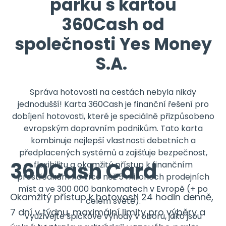
parku s kartou
360Cash od
společnosti Yes Money
S.A.
Správa hotovosti na cestách nebyla nikdy
jednodušší! Karta 360Cash je finanční řešení pro
dobíjení hotovosti, které je speciálně přizpůsobeno
evropským dopravním podnikům. Tato karta
kombinuje nejlepší vlastnosti debetních a
předplacených systémů a zajišťuje bezpečnost,
360Cash Card
flexibilitu a okamžitý přístup k finančním
prostředkům na více než 5 milionech prodejních
míst a ve 300 000 bankomatech v Evropě (+ po
Okamžitý přístup k hotovosti 24 hodin denně,
celém světě).
7 dní v týdnu, maximální limity pro výběry a
Využívejte špičkové výhody v oboru, jako jsou