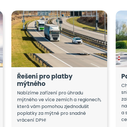
Řešení pro platby
P
mýtného
Ch
sn
Nabízíme zařízení pro úhradu
za
mýtného ve více zemích a regionech,
na
která vám pomohou zjednodušit
a 
poplatky za mýtné pro snadné
ce
vrácení DPH!