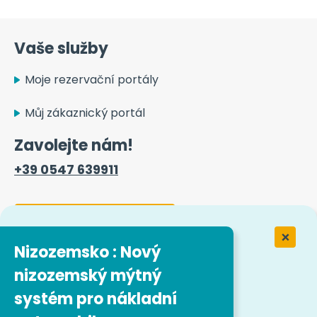
Vaše služby
Moje rezervační portály
Můj zákaznický portál
Zavolejte nám!
+39 0547 639911
Kontaktní formulář
Nizozemsko : Nový
nizozemský mýtný
Práce ve společnosti Easytrip
Transport Services
systém pro nákladní