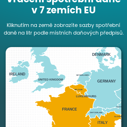
v 7 zemích EU
Kliknutím na země zobrazíte sazby spotřební
NORWAY
daně na litr podle místních daňových předpisů.
DENMARK
IRELAND
NETHERLANDS
UNITED KINGDOM
GERMANY
BELGIUM
CZE
LUXEMBOURG
AUSTRIA
FRANCE
SWITZERLAND
SLOVENIA
ITALY