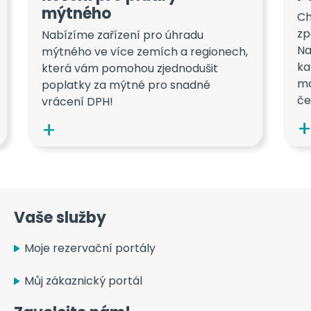
mýtného
Ch
zp
Nabízíme zařízení pro úhradu
Na
mýtného ve více zemích a regionech,
ka
která vám pomohou zjednodušit
mo
poplatky za mýtné pro snadné
če
vrácení DPH!
Vaše služby
Moje rezervační portály
Můj zákaznický portál