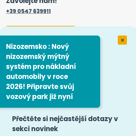
Zavolejte nám!
+39 0547 639911
Kontaktní formulář
Nizozemsko : Nový
nizozemský mýtný
Práce ve společnosti Easytrip
Transport Services
systém pro nákladní
automobily v roce
Naše pracovní nabídky
2026! Připravte svůj
vozový park již nyní
Sledujte nás
Právní zmínky
Mapa stránek
Přečtěte si nejčastější dotazy v
sekci novinek
Všeobecné obchodní podmínky