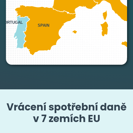
PORTUGAL
SPAIN
MAL
Vrácení spotřební daně
v 7 zemích EU