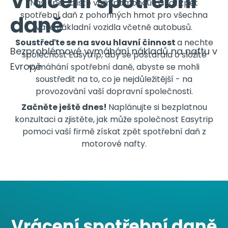
Vrácení spotřební
Naši specialisté vám pomohou získat zpět
spotřební daň z pohonných hmot pro všechna
daně
vaše nákladní vozidla včetně autobusů.
Soustřeďte se na svou hlavní činnost
a nechte
Bezproblémové vymáhání nákladů na naftu v
společnost Easytrip, aby se postarala o složité
Evropě
vymáhání spotřební daně, abyste se mohli
soustředit na to, co je nejdůležitější - na
provozování vaší dopravní společnosti.
Začněte ještě dnes!
Naplánujte si bezplatnou
konzultaci a zjistěte, jak může společnost Easytrip
pomoci vaší firmě získat zpět spotřební daň z
motorové nafty.
Vrácení spotřební daně