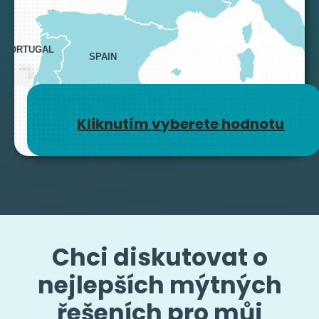
PORTUGAL
SPAIN
Kliknutím vyberete hodnotu
MALT
Chci diskutovat o
nejlepších mýtných
řešeních pro můj