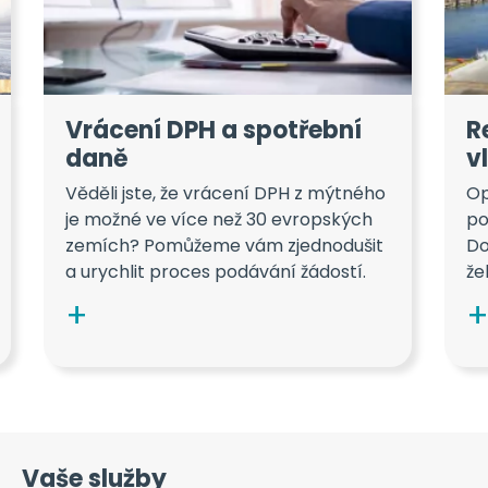
Vrácení DPH a spotřební
R
daně
v
Věděli jste, že vrácení DPH z mýtného
Op
je možné ve více než 30 evropských
po
zemích? Pomůžeme vám zjednodušit
Do
a urychlit proces podávání žádostí.
že
Vaše služby