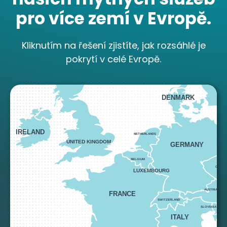
pro více zemí v Evropě.
Mýtné sítě pro více
Kliknutím na řešení zjistíte, jak rozsáhlé je
NORWAY
pokrytí v celé Evropě.
zemí
Vyberte si naše palubní jednotky, palivové
DENMARK
karty a eurovinětky pro placení mýtného ve
29 zemích.
IRELAND
NETHERLANDS
UNITED KINGDOM
GERMANY
BELGIUM
CZECH 
LUXEMBOURG
AUSTRIA
FRANCE
SWITZERLAND
SLOVENIA
ITALY