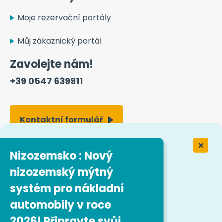
Moje rezervační portály
Můj zákaznický portál
Zavolejte nám!
+39 0547 639911
Kontaktní formulář
Nizozemsko : Nový
Práce ve společnosti Easytrip
Transport Services
nizozemský mýtný
systém pro nákladní
Naše pracovní nabídky
automobily v roce
2026! Připravte svůj