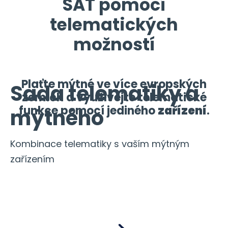
SAT pomocí
telematických
možností
Plaťte mýtné ve více evropských
Sada telematiky a
zemích a využívejte telematické
funkce pomocí jediného
zařízení
.
mýtného
Kombinace telematiky s vaším mýtným
zařízením