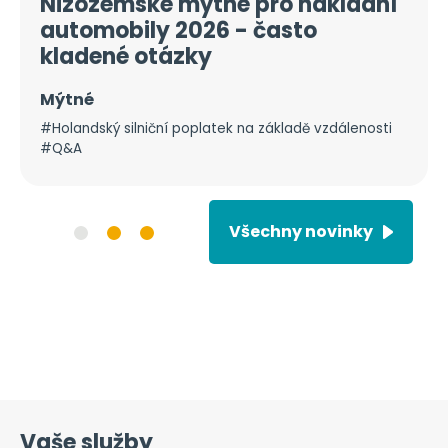
Nizozemské mýtné pro nákladní
automobily 2026 - často
kladené otázky
Mýtné
#Holandský silniční poplatek na základě vzdálenosti
#Q&A
Všechny novinky
Vaše služby