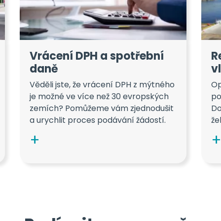
Vrácení DPH a spotřební
R
daně
v
Věděli jste, že vrácení DPH z mýtného
Op
je možné ve více než 30 evropských
po
zemích? Pomůžeme vám zjednodušit
Do
a urychlit proces podávání žádostí.
že