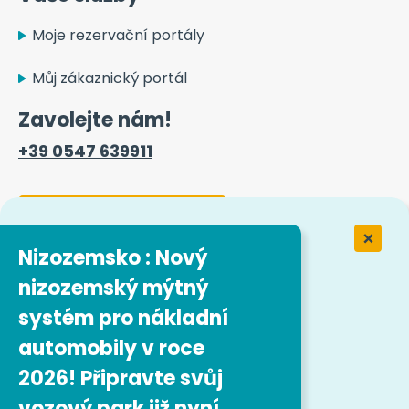
Moje rezervační portály
Můj zákaznický portál
Zavolejte nám!
+39 0547 639911
Kontaktní formulář
Nizozemsko : Nový
nizozemský mýtný
Práce ve společnosti Easytrip
Transport Services
systém pro nákladní
automobily v roce
Naše pracovní nabídky
2026! Připravte svůj
vozový park již nyní