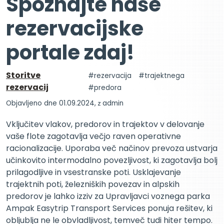
Spoznajte naše
rezervacijske
portale zdaj!
Storitve
rezervacija
trajektnega
rezervacij
predora
Objavljeno dne 01.09.2024,
z
admin
Vključitev vlakov, predorov in trajektov v delovanje
vaše flote zagotavlja večjo raven operativne
racionalizacije. Uporaba več načinov prevoza ustvarja
učinkovito intermodalno povezljivost, ki zagotavlja bolj
prilagodljive in vsestranske poti. Usklajevanje
trajektnih poti, železniških povezav in alpskih
predorov je lahko izziv za Upravljavci voznega parka
Ampak Easytrip Transport Services ponuja rešitev, ki
obljublja ne le obvladljivost, temveč tudi hiter tempo.