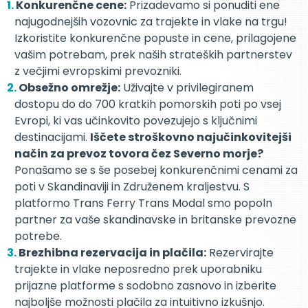
Konkurenčne cene:
Prizadevamo si ponuditi ene
najugodnejših vozovnic za trajekte in vlake na trgu!
Izkoristite konkurenčne popuste in cene, prilagojene
vašim potrebam, prek naših strateških partnerstev
z večjimi evropskimi prevozniki.
Obsežno omrežje:
Uživajte v privilegiranem
dostopu do do 700 kratkih pomorskih poti po vsej
Evropi, ki vas učinkovito povezujejo s ključnimi
destinacijami.
Iščete stroškovno najučinkovitejši
način za prevoz tovora čez Severno morje?
Ponašamo se s še posebej konkurenčnimi cenami za
poti v Skandinaviji in Združenem kraljestvu. S
platformo Trans Ferry Trans Modal smo popoln
partner za vaše skandinavske in britanske prevozne
potrebe.
Brezhibna rezervacija in plačila:
Rezervirajte
trajekte in vlake neposredno prek uporabniku
prijazne platforme s sodobno zasnovo in izberite
najboljše možnosti plačila za intuitivno izkušnjo.