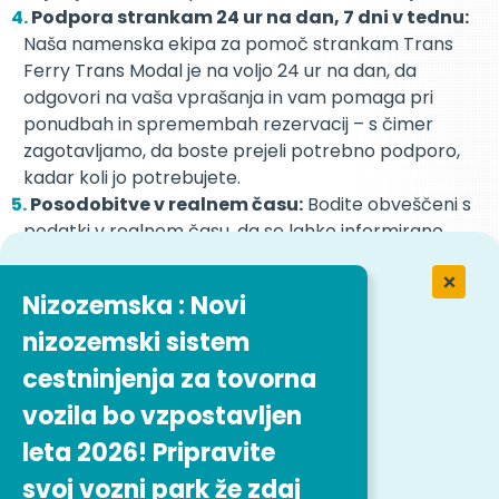
Podpora strankam 24 ur na dan, 7 dni v tednu:
Naša namenska ekipa za pomoč strankam Trans
Ferry Trans Modal je na voljo 24 ur na dan, da
odgovori na vaša vprašanja in vam pomaga pri
ponudbah in spremembah rezervacij – s čimer
zagotavljamo, da boste prejeli potrebno podporo,
kadar koli jo potrebujete.
Posodobitve v realnem času:
Bodite obveščeni s
podatki v realnem času, da se lahko informirano
odločate in po potrebi prilagodite svoje načrte.
Ker razumemo neprekinjeno naravo prevoza, naš
Nizozemska : Novi
namenski oddelek za rezervacije deluje 24 ur na dan,
nizozemski sistem
vključno zvečer in ob vikendih. Ne glede na to, ali
potrebujete pomoč pri rezervacijah ali spremembah
cestninjenja za tovorna
v zadnjem trenutku, vam je naša ekipa za podporo
vozila bo vzpostavljen
pripravljena zagotoviti hitro in zanesljivo pomoč.
leta 2026! Pripravite
Naše platforme se od drugih razlikujejo po dostopu do
več kot
700 trajektnih linij, alpskih predorov in
svoj vozni park že zdaj