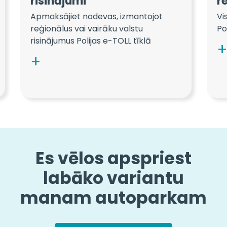
risinājumi
r
Apmaksājiet nodevas, izmantojot
Vi
reģionālus vai vairāku valstu
Pol
risinājumus Polijas e-TOLL tīklā
Es vēlos apspriest
labāko variantu
manam autoparkam