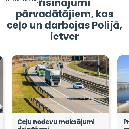
risinājumi
pārvadātājiem, kas
ceļo un darbojas Polijā,
ietver
Ceļu nodevu maksājumi
P