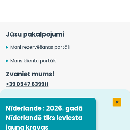
Jūsu pakalpojumi
Mani rezervēšanas portāli
Mans klientu portāls
Zvaniet mums!
+39 0547 639911
Kontaktinformācija
Nīderlande : 2026. gadā
Nīderlandē tiks ieviesta
jauna kravas
Darbs uzņēmumā Easytrip