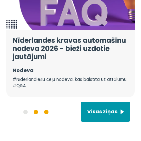
Nīderlandes kravas automašīnu
nodeva 2026 - bieži uzdotie
jautājumi
Nodeva
#Nīderlandiešu ceļu nodeva, kas balstīta uz attālumu
#Q&A
Visas ziņas