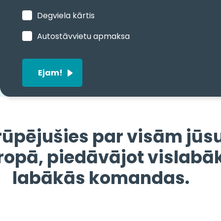
Degviela kārtis
Autostāvvietu apmaksa
Ejam!
ūpējušies par visām jūsu
opā, piedāvājot vislabāk
labākās komandas.