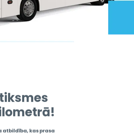
atiksmes
ilometrā!
atbildība, kas prasa
 ar mūsu plašo produktu