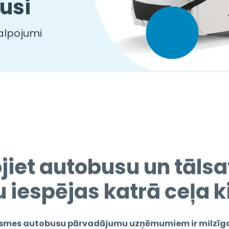
usi
alpojumi
jiet autobusu un tāls
 iespējas katrā ceļa k
ksmes autobusu pārvadājumu uzņēmumiem ir milzīga 
eļiem, un mūsu ilgā vēsture transporta nozarē kopā
un pakalpojumu portfeli var būt ļoti noderīga.