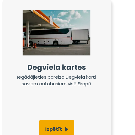
Degviela kartes
Iegādājieties pareizo Degviela karti
saviem autobusiem visā Eiropā
Izpētīt