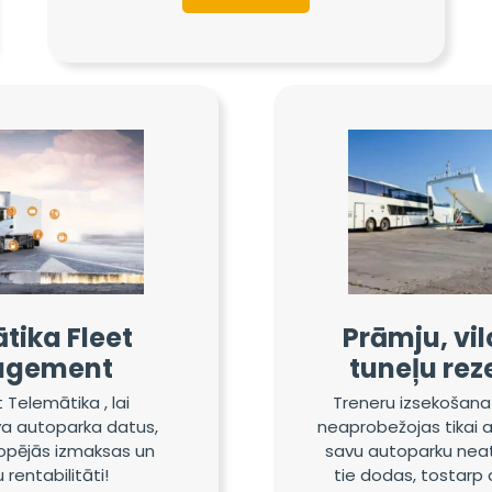
tika Fleet
Prāmju, vi
agement
tuneļu rez
t Telemātika , lai
Treneru izsekošana
a autoparka datus,
neaprobežojas tikai a
opējās izmaksas un
savu autoparku neatk
 rentabilitāti!
tie dodas, tostarp 