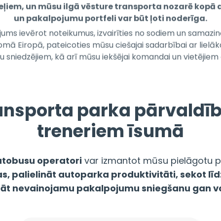
ums ievērot noteikumus, izvairīties no sodiem un samazin
mā Eiropā, pateicoties mūsu ciešajai sadarbībai ar lielā
 sniedzējiem, kā arī mūsu iekšējai komandai un vietējiem
nsporta parka pārvaldīb
treneriem īsumā
utobusu operatori
var izmantot mūsu pielāgotu pa
 palielināt autoparka produktivitāti, sekot līd
ināt nevainojamu pakalpojumu sniegšanu gan va