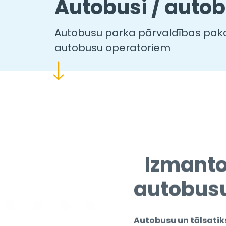
Autobusi / autob
Autobusu parka pārvaldības pak
autobusu operatoriem
Izmanto
autobusu
Autobusu un tālsati
īpašas vajadzības uz c