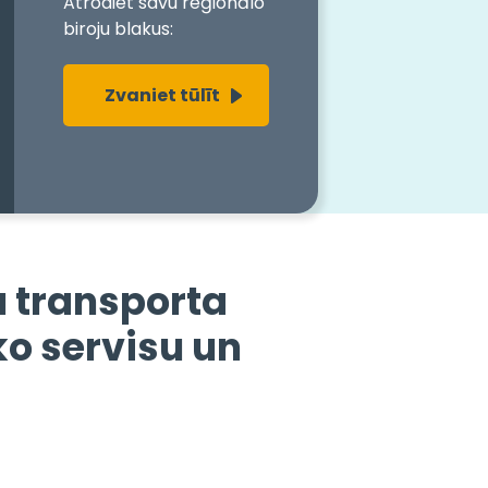
Atrodiet savu reģionālo
biroju blakus:
Zvaniet tūlīt
 transporta
o servisu un