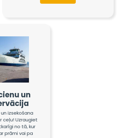
lcienu un
ervācija
 un izsekošana
r ceļu! Uzraugiet
arīgi no tā, kur
ar prāmi vai pa