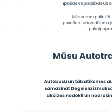
Mēs varam palīdzēt j
pasažieru pārvadājumu jo
pakalpojumu
Mūsu Autotra
Autobusu un tālsatiksmes a
samazināt Degviela izmaksas,
akcīzes nodokli un nodroš