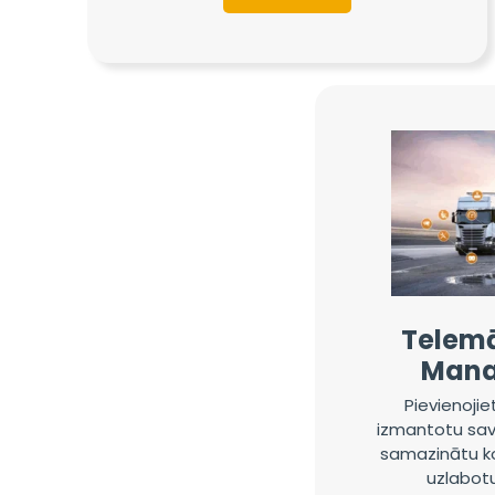
Telemā
Man
Pievienojie
izmantotu sav
samazinātu k
uzlabotu