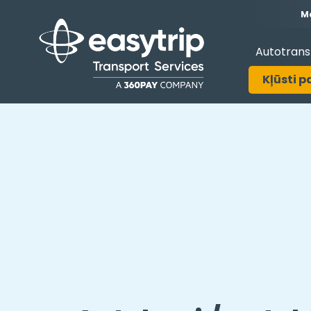
Ma
Autotrans
Kļūsti p