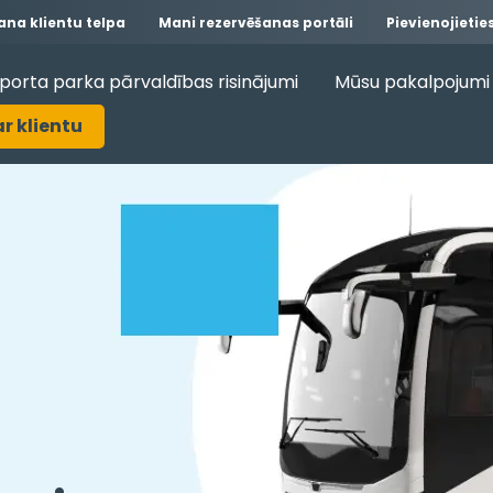
na klientu telpa
Mani rezervēšanas portāli
Pievienojieti
porta parka pārvaldības risinājumi
Mūsu pakalpojumi 
ar klientu