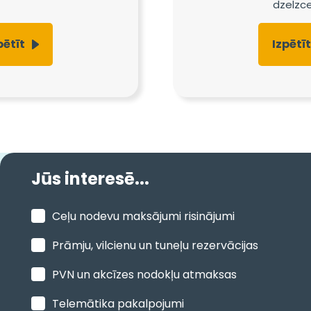
dzelzce
pētīt
Izpētīt
Jūs interesē...
Ceļu nodevu maksājumi risinājumi
Prāmju, vilcienu un tuneļu rezervācijas
PVN un akcīzes nodokļu atmaksas
Telemātika pakalpojumi