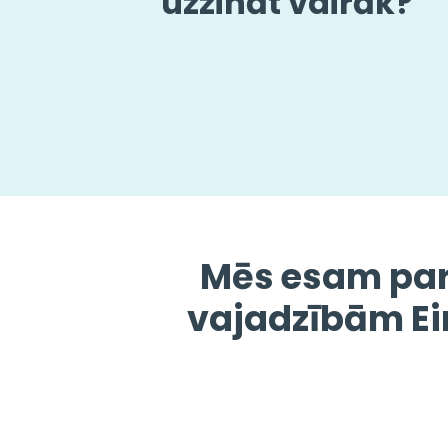
uzzināt vairāk?
Mēs esam par
vajadzībām Eir