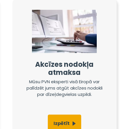
Akcīzes nodokļa
atmaksa
Mūsu PVN eksperti visā Eiropā var
palīdzēt jums atgūt akcīzes nodokli
par dīzeļdegvielas uzpildi.
Izpētīt