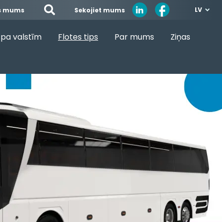
LV
Sekojiet mums
es mums
pa valstīm
Flotes tips
Par mums
Ziņas