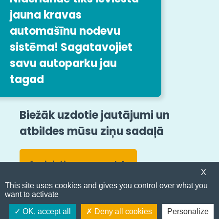
jauna kravas
Darbs uzņēmumā Easytrip
Transport Services
automašīnu nodevu
sistēma! Sagatavojiet
Mūsu darba piedāvājumi
savu autoparku jau
tagad
Sekojiet mums
Juridiskās norādes
Lapas karte
Biežāk uzdotie jautājumi un
atbildes mūsu ziņu sadaļā
Vispārīgie noteikumi un nosacījumi
Ziņošana par pārkāpumiem
Pieejamība
Sazinieties ar mums!
© Easytrip Transport Services
X
This site uses cookies and gives you control over what you
want to activate
Kļūsti par klientu
OK, accept all
Deny all cookies
Personalize