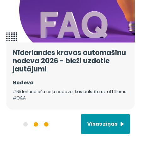
Nīderlandes kravas automašīnu
nodeva 2026 - bieži uzdotie
jautājumi
Nodeva
#Nīderlandiešu ceļu nodeva, kas balstīta uz attālumu
#Q&A
Visas ziņas