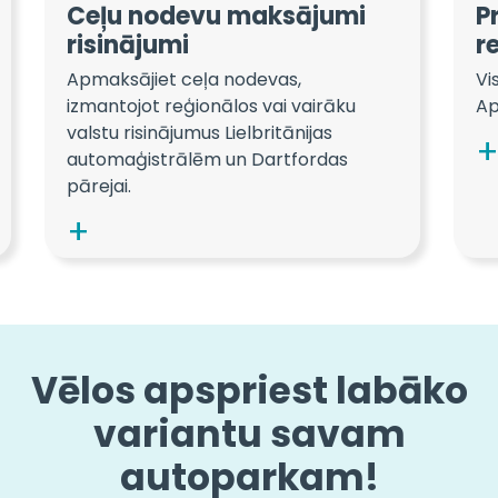
Ceļu nodevu maksājumi
P
risinājumi
r
Apmaksājiet ceļa nodevas,
Vi
izmantojot reģionālos vai vairāku
Ap
valstu risinājumus Lielbritānijas
automaģistrālēm un Dartfordas
pārejai.
Vēlos apspriest labāko
variantu savam
autoparkam!