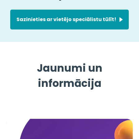
Sazinieties ar vietējo speciālistu tūlīt!
Jaunumi un
informācija