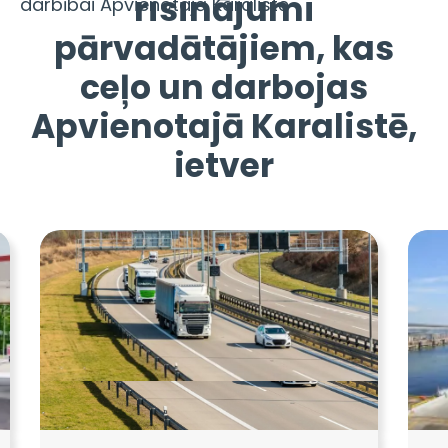
risinājumi
darbībai Apvienotajā Karalistē
pārvadātājiem, kas
ceļo un darbojas
Apvienotajā Karalistē,
ietver