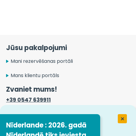
Jūsu pakalpojumi
Mani rezervēšanas portāli
Mans klientu portāls
Zvaniet mums!
+39 0547 639911
Kontaktinformācija
Nīderlande : 2026. gadā
Nīderlandē tiks ieviesta