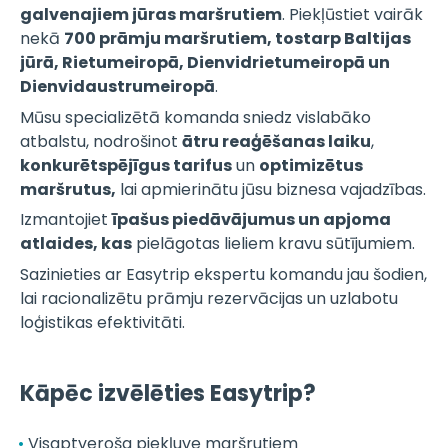
galvenajiem jūras maršrutiem
. Piekļūstiet vairāk
nekā
700 prāmju maršrutiem, tostarp Baltijas
jūrā, Rietumeiropā, Dienvidrietumeiropā un
Dienvidaustrumeiropā
.
Mūsu specializētā komanda sniedz vislabāko
atbalstu, nodrošinot
ātru reaģēšanas laiku
,
konkurētspējīgus tarifus
un
optimizētus
maršrutus,
lai apmierinātu jūsu biznesa vajadzības.
Izmantojiet
īpašus piedāvājumus un apjoma
atlaides, kas
pielāgotas lieliem kravu sūtījumiem.
Sazinieties ar Easytrip ekspertu komandu jau šodien,
lai racionalizētu prāmju rezervācijas un uzlabotu
loģistikas efektivitāti.
Kāpēc izvēlēties Easytrip?
Visaptveroša piekļuve maršrutiem