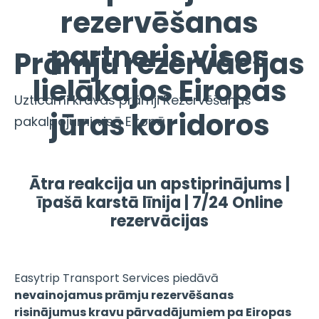
rezervēšanas
partneris visos
Prāmju rezervācijas
lielākajos Eiropas
Uzticami kravas prāmji Rezervēšanas
jūras koridoros
pakalpojumi visā Eiropā
Ātra reakcija un apstiprinājums |
īpašā karstā līnija | 7/24 Online
rezervācijas
Easytrip Transport Services piedāvā
nevainojamus prāmju rezervēšanas
risinājumus kravu pārvadājumiem pa Eiropas