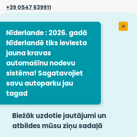
+39 0547 639911
Kontaktinformācija
Nīderlande : 2026. gadā
Nīderlandē tiks ieviesta
jauna kravas
Darbs uzņēmumā Easytrip
Transport Services
automašīnu nodevu
sistēma! Sagatavojiet
Mūsu darba piedāvājumi
savu autoparku jau
tagad
Sekojiet mums
Juridiskās norādes
Lapas karte
Biežāk uzdotie jautājumi un
atbildes mūsu ziņu sadaļā
Vispārīgie noteikumi un nosacījumi