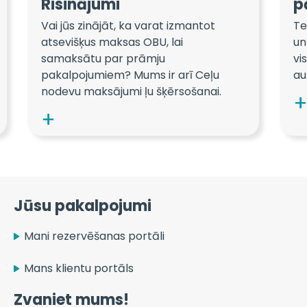
Risinājumi
p
Vai jūs zinājāt, ka varat izmantot
Te
atsevišķus maksas OBU, lai
un
samaksātu par prāmju
vi
pakalpojumiem? Mums ir arī Ceļu
au
nodevu maksājumi ļu šķērsošanai.
Jūsu pakalpojumi
Mani rezervēšanas portāli
Mans klientu portāls
Zvaniet mums!