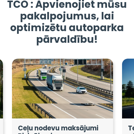
TCO : Apvienojiet mūsu
pakalpojumus, lai
optimizētu autoparka
pārvaldību!
Ceļu nodevu maksājumi
T