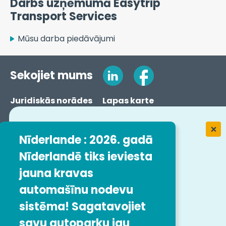
Transport Services
Mūsu darba piedāvājumi
Sekojiet mums
Juridiskās norādes
Lapas karte
Vispārīgie noteikumi un nosacījumi
Ziņošana par pārkāpumiem
Pieejamība
Nīderlande : 2026. gadā
Nīderlandē tiks ieviesta
© Easytrip Transport Services
jauna kravas
automašīnu nodevu
sistēma! Sagatavojiet
savu autoparku jau