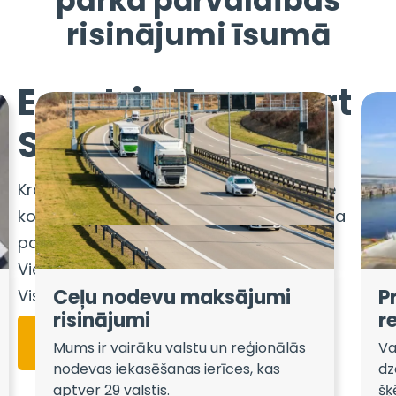
parka pārvaldības
risinājumi īsumā
Easytrip Transport
Services
Kravas automašīnas, autobusi un vieglie
komerctransporta līdzekļi Autotransporta
parka pārvaldības risinājumi
Vienmērīga mobilitāte visā Eiropā
Ceļu nodevu maksājumi
P
Viss vienuviet
risinājumi
r
Apskatiet mūsu bukletu
Mums ir vairāku valstu un reģionālās
Va
nodevas iekasēšanas ierīces, kas
dz
aptver 29 valstis.
šķ