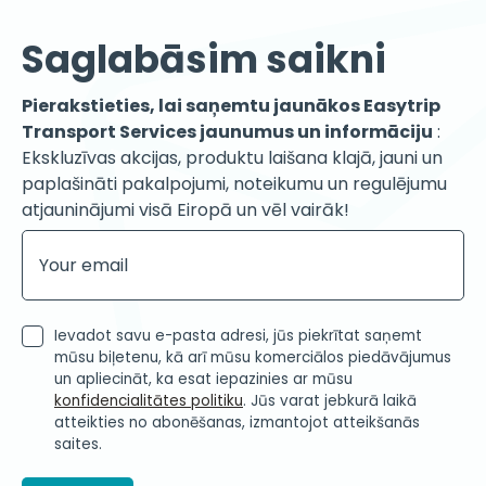
Saglabāsim saikni
Pierakstieties, lai saņemtu jaunākos Easytrip
Transport Services jaunumus un informāciju
:
Ekskluzīvas akcijas, produktu laišana klajā, jauni un
paplašināti pakalpojumi, noteikumu un regulējumu
atjauninājumi visā Eiropā un vēl vairāk!
Ievadot savu e-pasta adresi, jūs piekrītat saņemt
mūsu biļetenu, kā arī mūsu komerciālos piedāvājumus
un apliecināt, ka esat iepazinies ar mūsu
konfidencialitātes politiku
. Jūs varat jebkurā laikā
atteikties no abonēšanas, izmantojot atteikšanās
saites.