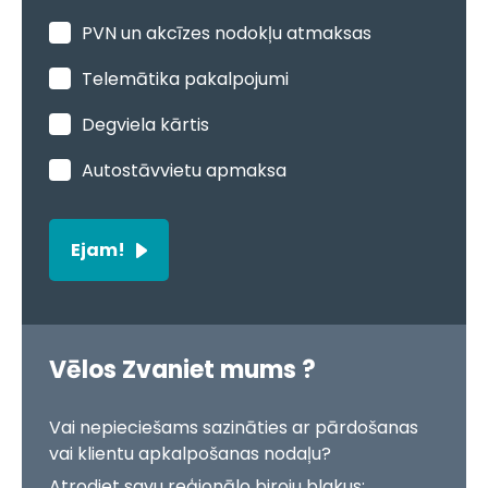
PVN un akcīzes nodokļu atmaksas
Telemātika pakalpojumi
Degviela kārtis
Autostāvvietu apmaksa
Ejam!
Vēlos Zvaniet mums ?
Vai nepieciešams sazināties ar pārdošanas
vai klientu apkalpošanas nodaļu?
Atrodiet savu reģionālo biroju blakus: