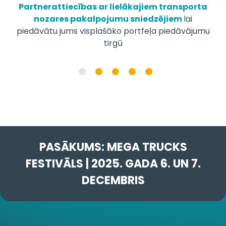
iecības ar lielākajiem transporta
Iesaistītās 
s pakalpojumu sniedzējiem
lai
pārvietot
ums visplašāko portfeļa piedāvājumu
tirgū
PASĀKUMS: MEGA TRUCKS
FESTIVĀLS | 2025. GADA 6. UN 7.
DECEMBRIS