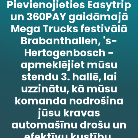
Pievienojieties Easytrip
un 360PAY gaidāmajā
Mega Trucks festivālā
Brabanthallen, 's-
Hertogenbosch -
apmeklējiet mūsu
stendu 3. hallē, lai
uzzinātu, kā mūsu
komanda nodrošina
jūsu kravas
automašīnu drošu un
efektīvu kustību.