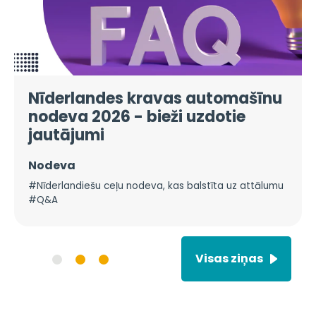
Nīderlandes kravas automašīnu
nodeva 2026 - bieži uzdotie
jautājumi
Nodeva
#Nīderlandiešu ceļu nodeva, kas balstīta uz attālumu
#Q&A
Visas ziņas