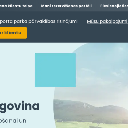
na klientu telpa
Mani rezervēšanas portāli
Pievienojieti
porta parka pārvaldības risinājumi
Mūsu pakalpojumi 
ar klientu
egovina
ošanai un