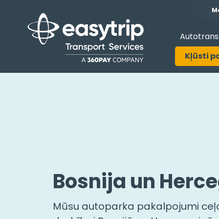
Ma
Autotrans
Kļūsti p
Bosnija un Herc
Mūsu autoparka pakalpojumi ceļ