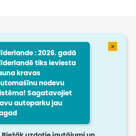
ēmumā
ansport
īderlande : 2026. gadā
īderlandē tiks ieviesta
a
auna kravas
utomašīnu nodevu
istēma! Sagatavojiet
avu autoparku jau
nformācija
agad
Biežāk uzdotie jautājumi un