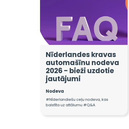
Nīderlandes kravas
automašīnu nodeva
2026 - bieži uzdotie
jautājumi
Nodeva
#Nīderlandiešu ceļu nodeva, kas
balstīta uz attālumu #Q&A