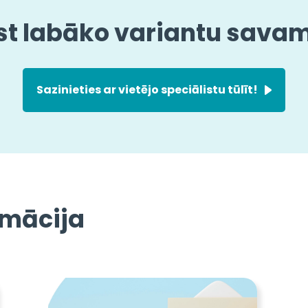
st labāko variantu sav
Sazinieties ar vietējo speciālistu tūlīt!
rmācija