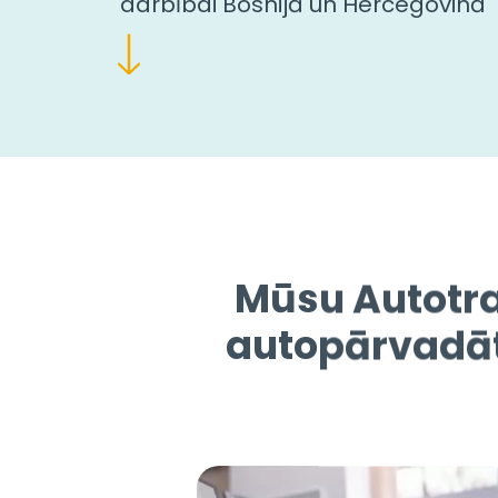
darbībai Bosnijā un Hercegovinā
Mūsu Autotra
autopārvadātā