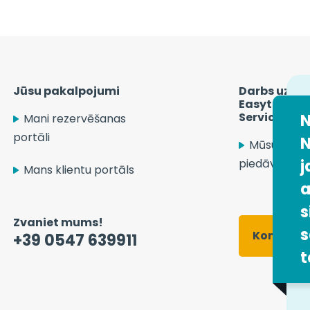
Jūsu pakalpojumi
Darbs uzņ
Easytrip Tr
Services
N
Mani rezervēšanas
portāli
N
Mūsu darb
piedāvājumi
j
Mans klientu portāls
a
s
Zvaniet mums!
s
Kontakti
+39 0547 639911
t