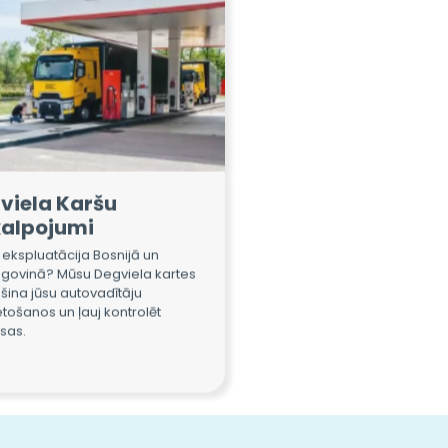
viela Karšu
alpojumi
 ekspluatācija Bosnijā un
govinā? Mūsu Degviela kartes
šina jūsu autovadītāju
tošanos un ļauj kontrolēt
sas.