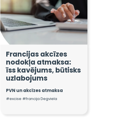
Francijas akcīzes
nodokļa atmaksa:
īss kavējums, būtisks
uzlabojums
PVN un akcīzes atmaksa
#excise #francija Degviela