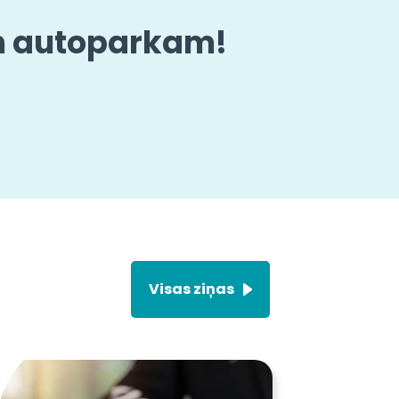
am autoparkam!
Visas ziņas