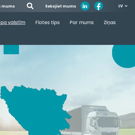
LV
Sekojiet mums
es mums
pa valstīm
Flotes tips
Par mums
Ziņas