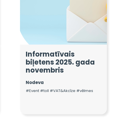
Informatīvais
biļetens 2025. gada
novembris
Nodeva
#Event #toll #VAT&Akcīze #vēlmes