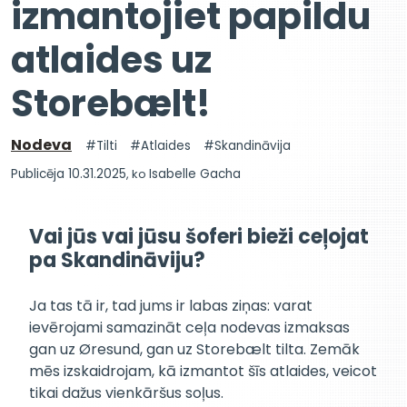
izmantojiet papildu
atlaides uz
Storebælt!
Nodeva
Tilti
Atlaides
Skandināvija
Publicēja 10.31.2025
, ko
Isabelle Gacha
Vai jūs vai jūsu šoferi bieži ceļojat
pa Skandināviju?
Ja tas tā ir, tad jums ir labas ziņas: varat
ievērojami samazināt ceļa nodevas izmaksas
gan uz Øresund, gan uz Storebælt tilta. Zemāk
mēs izskaidrojam, kā izmantot šīs atlaides, veicot
tikai dažus vienkāršus soļus.