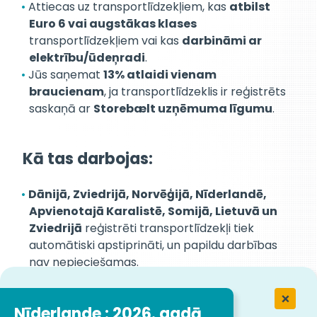
Attiecas uz transportlīdzekļiem, kas
atbilst
Euro 6 vai augstākas klases
transportlīdzekļiem vai kas
darbināmi ar
elektrību/ūdeņradi
.
Jūs saņemat
13% atlaidi vienam
braucienam
, ja transportlīdzeklis ir reģistrēts
saskaņā ar
Storebælt uzņēmuma līgumu
.
Kā tas darbojas:
Dānijā, Zviedrijā, Norvēģijā, Nīderlandē,
Apvienotajā Karalistē, Somijā, Lietuvā un
Zviedrijā
reģistrēti transportlīdzekļi tiek
automātiski apstiprināti, un papildu darbības
nav nepieciešamas.
Transportlīdzekļiem no citām valstīm jānosūta
transportlīdzekļa reģistrācijas dokuments
Nīderlande : 2026. gadā
un šasijas numurs (PDF formātā
) uz šādu