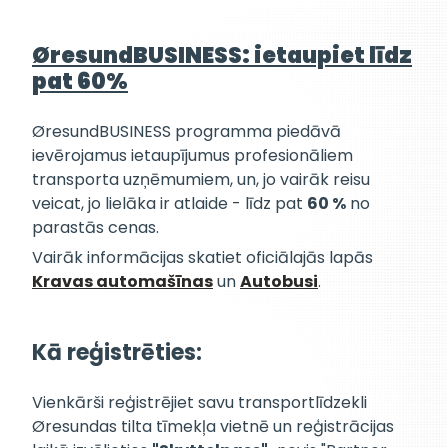
ØresundBUSINESS: ietaupiet līdz
pat 60%
ØresundBUSINESS programma piedāvā
ievērojamus ietaupījumus profesionāliem
transporta uzņēmumiem, un, jo vairāk reisu
veicat, jo lielāka ir atlaide - līdz pat
60 %
no
parastās cenas.
Vairāk informācijas skatiet oficiālajās lapās
Kravas automašīnas
un
Autobusi
.
Kā reģistrēties:
Vienkārši reģistrējiet savu transportlīdzekli
Øresundas tilta tīmekļa vietnē un reģistrācijas