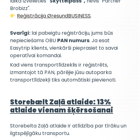
laikā izvēlieties
"Skyttelpass",
nevis "Partner
Brobizz".
Reģistrācija ØresundBUSINESS
.
Svarīgi:
lai pabeigtu reģistrāciju, jums būs
nepieciešams OBU
PAN numurs
. Ja esat
Easytrip klients, vienkārši pieprasiet to savai
operatīvai komandai.
Kad viens transportlīdzeklis ir reģistrēts,
izmantojot tā PAN, pārējie jūsu autoparka
transportlīdzekļi tiks automātiski pievienoti.
Storebælt Zaļā atlaide: 13%
atlaide vienam šķērsošanai
Storebelta Zaļā atlaide ir atlīdzība par tīrāku un
ilgtspējīgāku transportu.