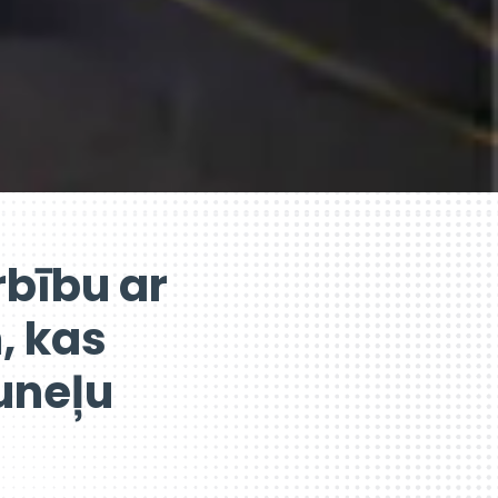
rbību ar
, kas
tuneļu