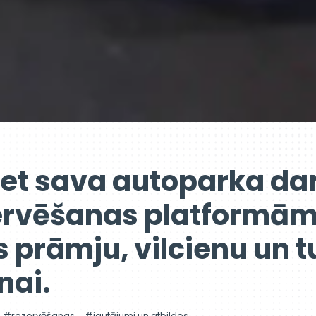
iet sava autoparka da
rvēšanas platformām
 prāmju, vilcienu un 
nai.
rezervēšanas
jautājumi un atbildes