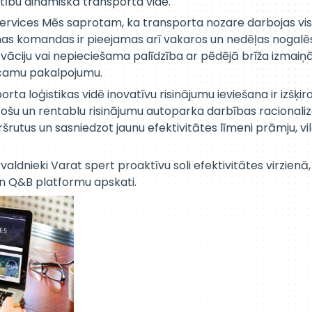
stību dinamiskā transporta vidē.
 Services Mēs saprotam, ka transporta nozare darbojas vi
as komandas ir pieejamas arī vakaros un nedēļas nogalēs.
rvāciju vai nepieciešama palīdzība ar pēdējā brīža izmai
icamu pakalpojumu.
orta loģistikas vidē inovatīvu risinājumu ieviešana ir izš
šu un rentablu risinājumu autoparka darbības racionalizē
šrutus un sasniedzot jaunu efektivitātes līmeni prāmju, vi
ldnieki Varat spert proaktīvu soli efektivitātes virzienā,
n Q&B platformu apskati.