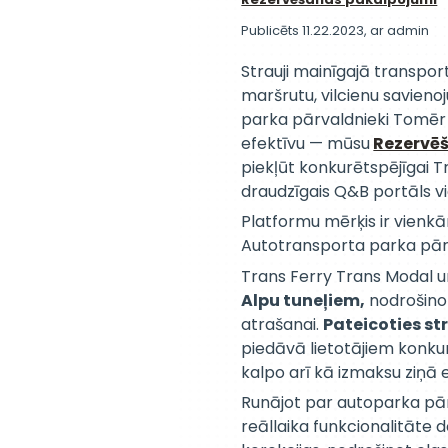
Publicēts 11.22.2023
, ar
admin
Strauji mainīgajā transpor
maršrutu, vilcienu savien
parka pārvaldnieki Tomēr p
efektīvu — mūsu
Rezervē
piekļūt konkurētspējīgai 
draudzīgais Q&B portāls v
Platformu mērķis ir vienk
Autotransporta parka pār
Trans Ferry Trans Modal un
Alpu tuneļiem,
nodrošinot
atrašanai.
Pateicoties st
piedāvā lietotājiem konkur
kalpo arī kā izmaksu ziņā 
Runājot par autoparka pārv
reāllaika funkcionalitāte