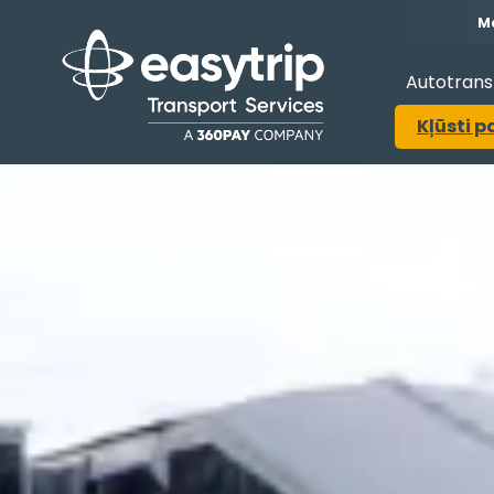
Ma
Autotrans
Kļūsti p