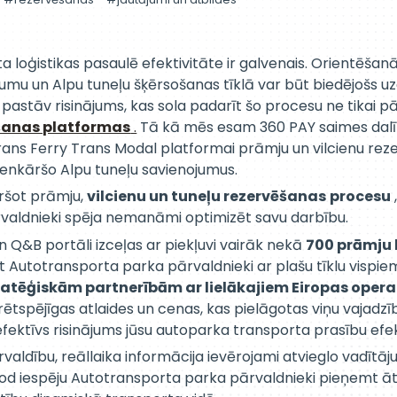
ta loģistikas pasaulē efektivitāte ir galvenais. Orientēša
ojumu un Alpu tuneļu šķērsošanas tīklā var būt biedējošs
astāv risinājums, kas sola padarīt šo procesu ne tikai p
šanas platformas
.
Tā kā mēs esam 360 PAY saimes dalībn
Trans Ferry Trans Modal platformai prāmju un vilcienu rez
ienkāršo Alpu tuneļu savienojumus.
āršot prāmju,
vilcienu un tuneļu rezervēšanas
procesu
valdnieki spēja nemanāmi optimizēt savu darbību.
 Q&B portāli izceļas ar piekļuvi vairāk nekā
700 prāmju l
 Autotransporta parka pārvaldnieki ar plašu tīklu vispi
ratēģiskām partnerībām ar lielākajiem Eiropas oper
ētspējīgas atlaides un cenas, kas pielāgotas viņu vajadz
efektīvs risinājums jūsu autoparka transporta prasību efek
aldību, reāllaika informācija ievērojami atvieglo vadītāj
 dod iespēju Autotransporta parka pārvaldnieki pieņemt ā