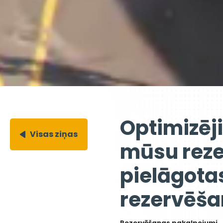
Optimizēj
Visas ziņas
mūsu reze
pielāgotas
rezervēša
Rezervēšanas pakalpojumi