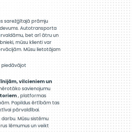
nās sarežģītajā prāmju
 uzdevums. Autotransporta
ārvaldāmu, bet arī ātru un
ieki, mūsu klienti var
ervācijām. Mūsu lietotājam
, piedāvājot
īnijām, vilcieniem un
emērotāko savienojumu
atoriem
, platformas
ībām. Papildus ērtībām tas
tīvai pārvaldībai.
u darbu. Mūsu sistēmu
trus lēmumus un veikt