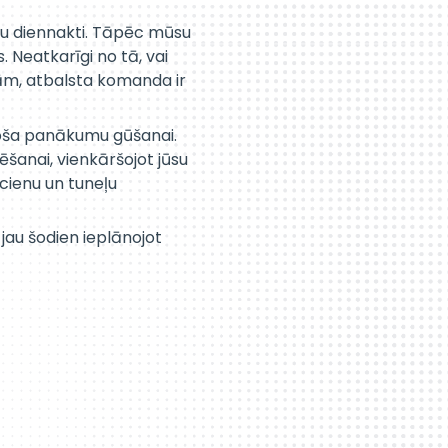
su diennakti. Tāpēc mūsu
 Neatkarīgi no tā, vai
ņām, atbalsta komanda ir
ķiroša panākumu gūšanai.
šanai, vienkāršojot jūsu
lcienu un tuneļu
 jau šodien ieplānojot