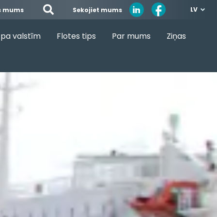
LV
Sekojiet mums
es mums
pa valstīm
Flotes tips
Par mums
Ziņas