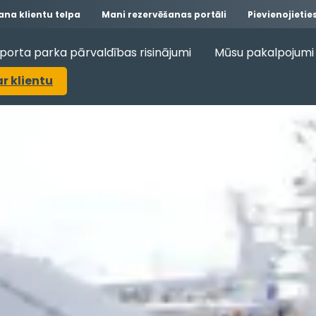
na klientu telpa
Mani rezervēšanas portāli
Pievienojieti
porta parka pārvaldības risinājumi
Mūsu pakalpojumi 
ar klientu