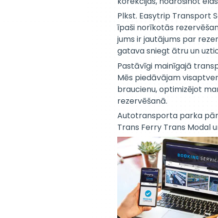
korekcijas, nodrošinot ela
Plkst. Easytrip Transport
īpaši norīkotās rezervēšan
jums ir jautājums par reze
gatava sniegt ātru un uzt
Pastāvīgi mainīgajā transp
Mēs piedāvājam visaptvero
braucienu, optimizējot mar
rezervēšanā.
Autotransporta parka pārva
Trans Ferry Trans Modal u