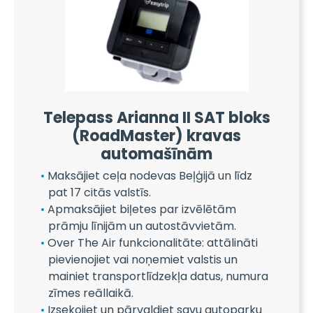
Telepass Arianna II SAT bloks
(RoadMaster) kravas
automašīnām
Maksājiet ceļa nodevas Beļģijā un līdz
pat 17 citās valstīs.
Apmaksājiet biļetes par izvēlētām
prāmju līnijām un autostāvvietām.
Over The Air funkcionalitāte: attālināti
pievienojiet vai noņemiet valstis un
mainiet transportlīdzekļa datus, numura
zīmes reāllaikā.
Izsekojiet un pārvaldiet savu autoparku