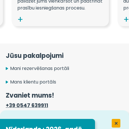
palīdzēt jums vienkāršot un paātrināt
au
prasību iesniegšanas procesu.
pr
Jūsu pakalpojumi
Mani rezervēšanas portāli
Mans klientu portāls
Zvaniet mums!
+39 0547 639911
Kontaktinformācija