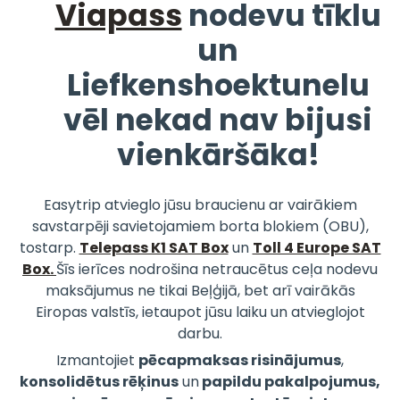
Viapass
nodevu tīklu
un
Liefkenshoektunelu
vēl nekad nav bijusi
vienkāršāka!
Easytrip atvieglo jūsu braucienu ar vairākiem
savstarpēji savietojamiem borta blokiem (OBU),
tostarp.
Telepass K1 SAT Box
un
Toll 4 Europe SAT
Box.
Šīs ierīces nodrošina netraucētus ceļa nodevu
maksājumus ne tikai Beļģijā, bet arī vairākās
Eiropas valstīs, ietaupot jūsu laiku un atvieglojot
darbu.
Izmantojiet
pēcapmaksas risinājumus
,
konsolidētus rēķinus
un
papildu pakalpojumus,