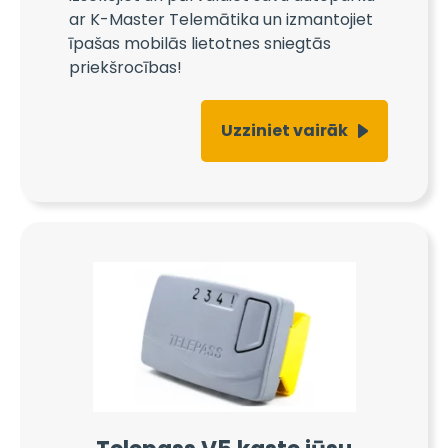
ar K-Master Telemātika un izmantojiet
īpašas mobilās lietotnes sniegtās
priekšrocības!
Uzziniet vairāk