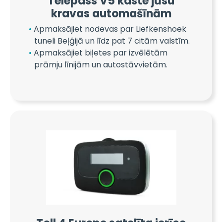
Telepass V5 kaste jūsu
kravas automašīnām
Apmaksājiet nodevas par Liefkenshoek
tuneli Beļģijā un līdz pat 7 citām valstīm.
Apmaksājiet biļetes par izvēlētām
prāmju līnijām un autostāvvietām.