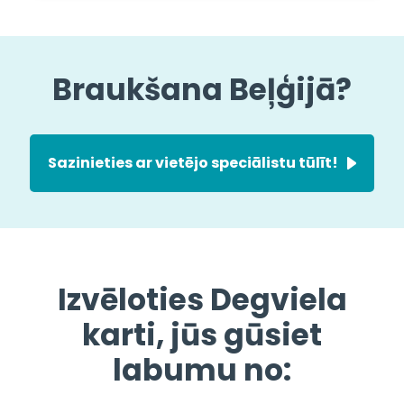
Braukšana Beļģijā?
Sazinieties ar vietējo speciālistu tūlīt!
Izvēloties Degviela
karti, jūs gūsiet
labumu no: