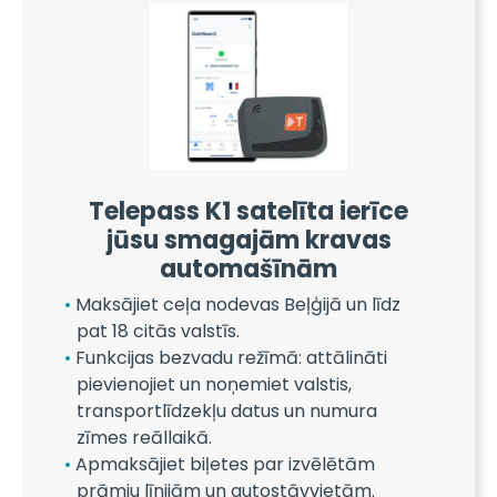
Telepass K1 satelīta ierīce
jūsu smagajām kravas
automašīnām
Maksājiet ceļa nodevas Beļģijā un līdz
pat 18 citās valstīs.
Funkcijas bezvadu režīmā: attālināti
pievienojiet un noņemiet valstis,
transportlīdzekļu datus un numura
zīmes reāllaikā.
Apmaksājiet biļetes par izvēlētām
prāmju līnijām un autostāvvietām.