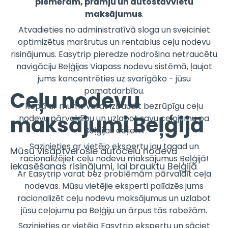
piemēram, prāmju un autostāvvietu
maksājumus
.
Atvadieties no administratīvā sloga un sveiciniet
optimizētus maršrutus un rentablus ceļu nodevu
risinājumus. Easytrip pieredze nodrošina netraucētu
navigāciju Beļģijas Viapass nodevu sistēmā, ļaujot
jums koncentrēties uz svarīgāko - jūsu
pamatdarbību.
Ceļu nodevu
Kopā ar mums varat izbaudīt bezrūpīgu ceļu
maksājumi Beļģijā
nodevu pārvaldību un uzlabot savu ceļojumu pa
Beļģijas ceļiem.
Sazinieties ar vietējo ekspertu jau tagad un
Mūsu visaptverošie autoceļu nodevu
racionalizējiet ceļu nodevu maksājumus Beļģijā!
iekasēšanas risinājumi, lai brauktu Beļģijā
Ar Easytrip varat bez problēmām pārvaldīt ceļa
nodevas. Mūsu vietējie eksperti palīdzēs jums
racionalizēt ceļu nodevu maksājumus un uzlabot
jūsu ceļojumu pa Beļģiju un ārpus tās robežām.
Sazinieties ar vietējo Easytrip ekspertu un sāciet