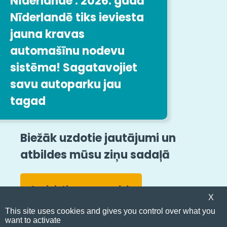
Nīderlande : 2026. gadā
Nīderlandē tiks ieviesta
jauna kravas
Darbs uzņēmumā Easytrip
Transport Services
automašīnu nodevu
sistēma! Sagatavojiet
Mūsu darba piedāvājumi
savu autoparku jau
tagad
Sekojiet mums
Juridiskās norādes
Lapas karte
Biežāk uzdotie jautājumi un
atbildes mūsu ziņu sadaļā
Vispārīgie noteikumi un nosacījumi
Ziņošana par pārkāpumiem
Pieejamība
Sazinieties ar mums!
© Easytrip Transport Services
X
This site uses cookies and gives you control over what you
want to activate