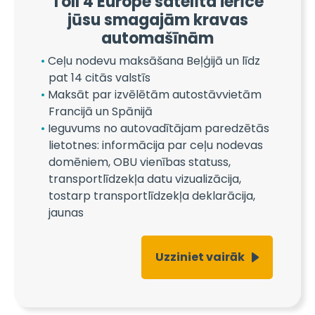
Toll 4 Europe satelīta ierīce
jūsu smagajām kravas
automašīnām
Ceļu nodevu maksāšana Beļģijā un līdz
pat 14 citās valstīs
Maksāt par izvēlētām autostāvvietām
Francijā un Spānijā
Ieguvums no autovadītājam paredzētās
lietotnes: informācija par ceļu nodevas
domēniem, OBU vienības statuss,
transportlīdzekļa datu vizualizācija,
tostarp transportlīdzekļa deklarācija,
jaunas
Uzziniet vairāk