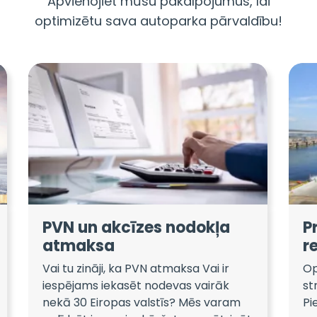
Apvienojiet mūsu pakalpojumus, lai
optimizētu sava autoparka pārvaldību!
PVN un akcīzes nodokļa
P
atmaksa
r
Vai tu zināji, ka PVN atmaksa Vai ir
Op
iespējams iekasēt nodevas vairāk
st
nekā 30 Eiropas valstīs? Mēs varam
Pi