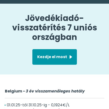
Jövedékiadó-
visszatérítés 7 uniós
országban
Kezdje el most
Belgium -
3 év visszamenőleges hatály
01.01.25-től 31.10.25-ig - 0,1924€/L