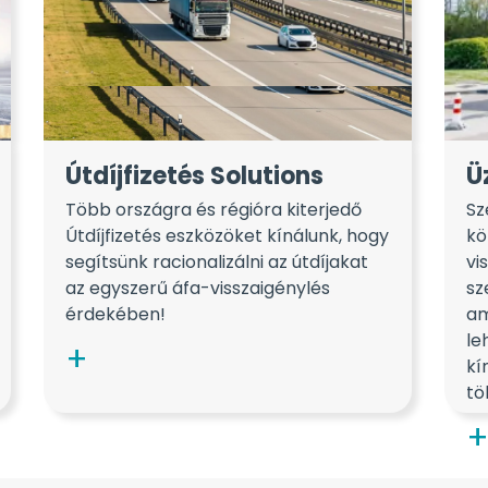
Útdíjfizetés Solutions
Ü
Több országra és régióra kiterjedő
Sz
Útdíjfizetés eszközöket kínálunk, hogy
kö
segítsünk racionalizálni az útdíjakat
vi
az egyszerű áfa-visszaigénylés
sz
érdekében!
am
le
kí
tö