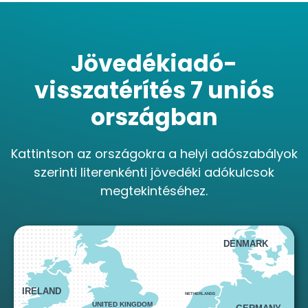
Jövedékiadó-
visszatérítés 7 uniós
országban
Kattintson az országokra a helyi adószabályok
szerinti literenkénti jövedéki adókulcsok
NORWAY
megtekintéséhez.
DENMARK
IRELAND
NETHERLANDS
UNITED KINGDOM