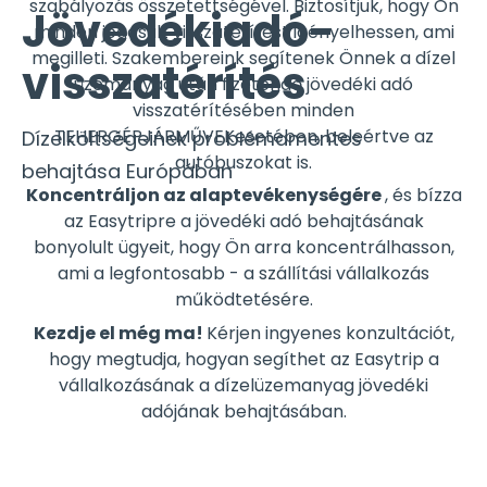
szabályozás összetettségével. Biztosítjuk, hogy Ön
Jövedékiadó-
minden jogosult visszatérítést igényelhessen, ami
megilleti. Szakembereink segítenek Önnek a dízel
visszatérítés
üzemanyag után fizetendő jövedéki adó
visszatérítésében minden
TEHERGÉPJÁRMŰVEKesetében, beleértve az
Dízelköltségeinek problémamentes
autóbuszokat is.
behajtása Európában
Koncentráljon az alaptevékenységére
, és bízza
az Easytripre a jövedéki adó behajtásának
bonyolult ügyeit, hogy Ön arra koncentrálhasson,
ami a legfontosabb - a szállítási vállalkozás
működtetésére.
Kezdje el még ma!
Kérjen ingyenes konzultációt,
hogy megtudja, hogyan segíthet az Easytrip a
vállalkozásának a dízelüzemanyag jövedéki
adójának behajtásában.