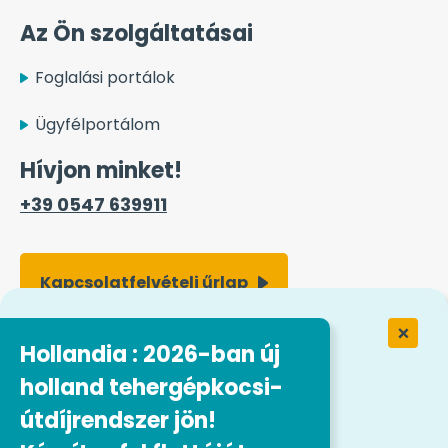
Az Ön szolgáltatásai
Foglalási portálok
Ügyfélportálom
Hívjon minket!
+39 0547 639911
Kapcsolatfelvételi űrlap
Hollandia : 2026-ban új
Munka az Easytrip Transport
Services
holland tehergépkocsi-
útdíjrendszer jön!
Állásajánlataink