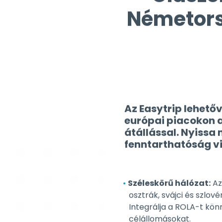
Az Easytrip lehető
európai piacokon 
átállással. Nyissa
fenntarthatóság vi
Széleskörű hálózat:
Az
osztrák, svájci és szlové
Integrálja a ROLA-t kön
célállomásokat.
Könnyed foglalási pla
közúti-vasúti foglaláso