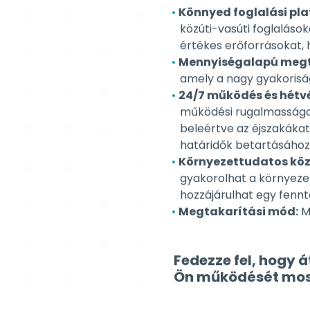
értékes erőforrásokat, 
Mennyiségalapú megt
amely a nagy gyakoriság
24/7 működés és hétv
működési rugalmasságot
beleértve az éjszakákat
határidők betartásához 
Környezettudatos köz
gyakorolhat a környezet
hozzájárulhat egy fennt
Megtakarítási mód:
Ma
Fedezze fel, hogy 
Ön működését mos