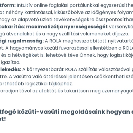
hogy az alapvető üzleti tevékenységekre összpontosítha
akarítás:
maximalizálja nyereségességét
versenykép
ú útvonalakat és a nagy szállítási volumeneket díjazza.
égi rugalmasság:
A ROLA meghosszabbított nyitvatartási
. A hagyományos közúti fuvarozással ellentétben a RO
 és a hétvégéket is, lehetővé téve Önnek, hogy logisztiká
igazítsa.
lekedés:
A környezetbarát ROLA szállítás választásával 
re. A vasútra való áttéréssel jelentősen csökkentheti s
arthatóbb logisztikai tájképhez.
radjon távol az utaktól, és takarítson meg üzemanyagot, 
átfogó közúti-vasúti megoldásaink hogyan a
t!