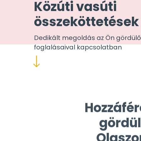
Közúti vasúti
összeköttetések
Dedikált megoldás az Ön gördülő
foglalásaival kapcsolatban
Hozzáfér
gördül
Olaszo
Németors