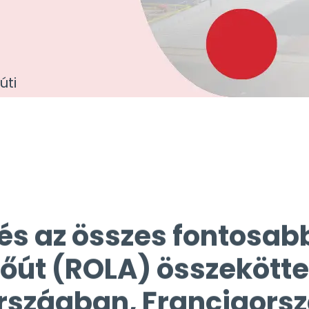
úti
és az összes fontosab
őút (ROLA) összekött
rszágban, Franciaors
zágban, Ausztriában,