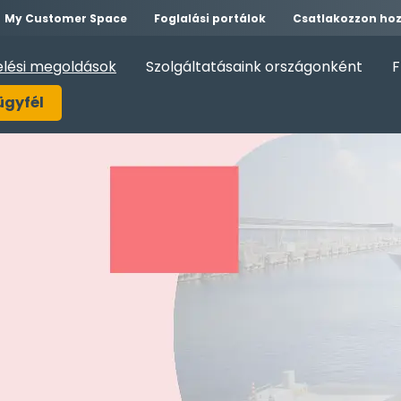
My Customer Space
Foglalási portálok
Csatlakozzon ho
elési megoldások
Szolgáltatásaink országonként
F
ügyfél