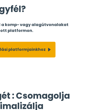
gyfél?
ül a komp- vagy alagútvonalakat
ított platformon.
lási platformjainkhoz
gét : Csomagolja
imalizálja