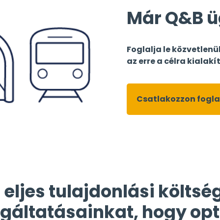
Már Q&B ü
Foglalja le közvetlen
az erre a célra kialak
Csatlakozzon fogla
 eljes tulajdonlási költsé
lgáltatásainkat, hogy opt