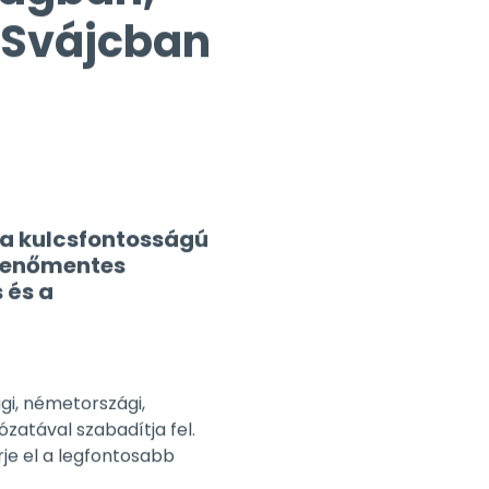
t a kulcsfontosságú
kkenőmentes
 és a
ági, németországi,
ózatával szabadítja fel.
rje el a legfontosabb
ti műveleteit. Kezelje a
matokat és felszabadítva