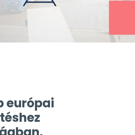
b európai
etéshez
zágban,
 Svájcban