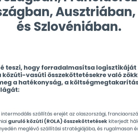
és Szlovéniában.
vé teszi, hogy forradalmasítsa logisztikájá
a közúti-vasúti összeköttetésekre való zö
 meg a hatékonyság, a költségmegtakarítás
lágát:
 intermodális szállítás erejét az olaszországi, franciaorsz
niai
guruló közúti (ROLA) összeköttetések
kiterjedt hál
nyedén meglévő szállítási stratégiájába, és rugalmasan é
tform:
Intuitív online foglalási portálunkkal egyszerűsíthe
kat néhány kattintással, kiküszöbölve az időigényes folya