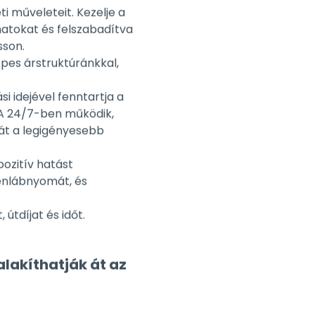
sson.
es árstruktúránkkal,
 idejével fenntartja a
LA 24/7-ben működik,
ját a legigényesebb
pozitív hatást
zénlábnyomát, és
útdíjat és időt.
lakíthatják át az