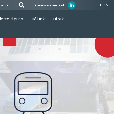
HU
Kövessen minket
zzánk
lotta típusa
Rólunk
Hírek