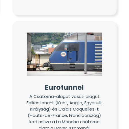
Eurotunnel
A Csatorna-alagút vasúti alagút
Folkestone-t (Kent, Anglia, Egyesült
Királyság) és Calais Coquelles-t
(Hauts-de-France, Franciaország)
köti össze a La Manche csatorna
alatt a Dover-szorosnál.