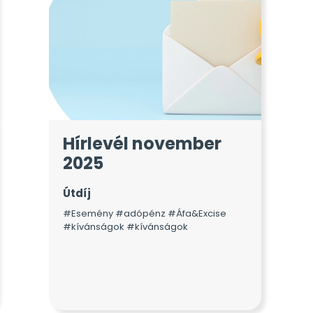
Hírlevél november
2025
Útdíj
#Esemény #adópénz #Áfa&Excise
#kívánságok #kívánságok