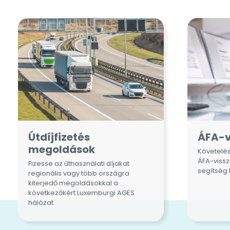
Útdíjfizetés
ÁFA-v
megoldások
Követelé
ÁFA-vissz
Fizesse az úthasználati díjakat
segítség
regionális vagy több országra
kiterjedő megoldásokkal a
következőkért
Luxemburgi
AGES
hálózat.