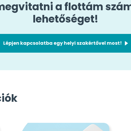
egvitatni a flottám szá
lehetőséget!
Lépjen kapcsolatba egy helyi szakértővel most!
ciók