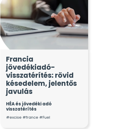
Francia
jövedékiadó-
visszatérítés: rövid
késedelem, jelentős
javulás
HÉA és jövedéki adó
visszatérítés
#excise #france #Fuel