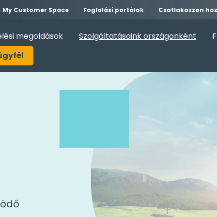
My Customer Space
Foglalási portálok
Csatlakozzon ho
elési megoldások
Szolgáltatásaink országonként
F
ügyfél
ködő