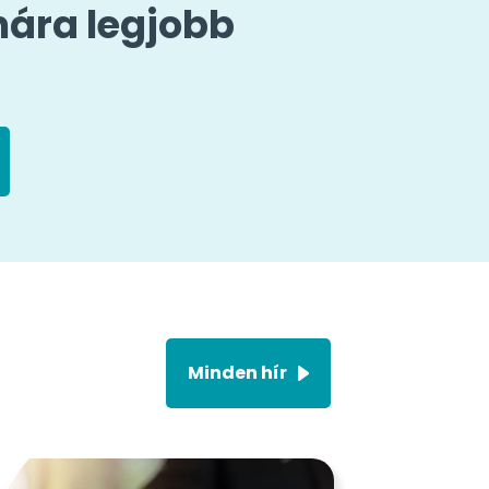
mára legjobb
Minden hír