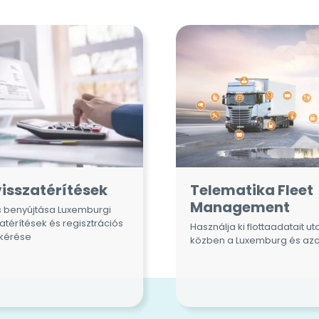
isszatérítések
Telematika Fleet
Management
s benyújtása
Luxemburgi
atérítések és regisztrációs
Használja ki flottaadatait u
 kérése
közben a
Luxemburg
és azo