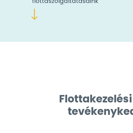
flottaszolgáltatásaink
Flottakezelé
tevékenyked