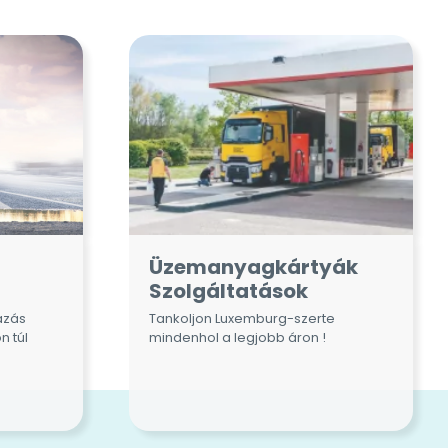
Üzemanyagkártyák
Szolgáltatások
tazás
Tankoljon Luxemburg-szerte
n túl
mindenhol a legjobb áron !