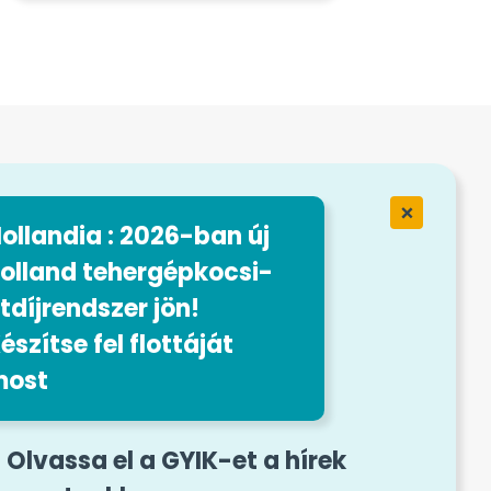
sytrip
ervices
ollandia : 2026-ban új
taink
olland tehergépkocsi-
tdíjrendszer jön!
észítse fel flottáját
most
felvételi űrlap
Olvassa el a GYIK-et a hírek