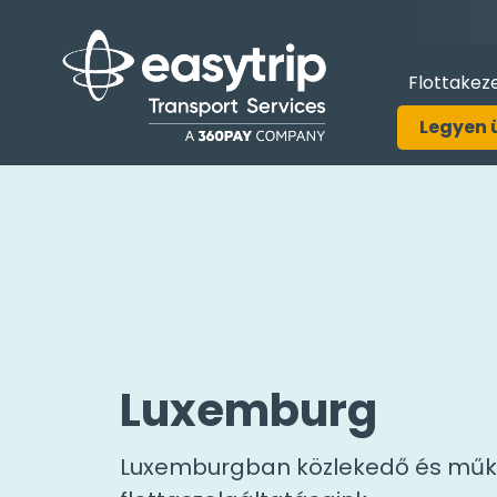
Flottakez
Legyen 
Luxemburg
Luxemburgban közlekedő és mű