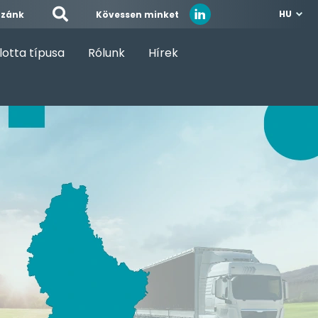
HU
Kövessen minket
zzánk
lotta típusa
Rólunk
Hírek