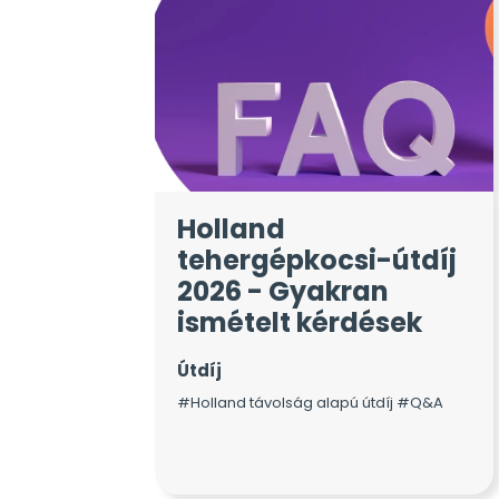
Holland
tehergépkocsi-útdíj
2026 - Gyakran
ismételt kérdések
Útdíj
#Holland távolság alapú útdíj #Q&A