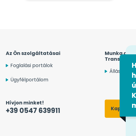
Az Ön szolgáltatásai
Munka az Ea
Transport S
H
Foglalási portálok
Állásajánla
h
Ügyfélportálom
ú
K
Hívjon minket!
Kapcsolat
+39 0547 639911