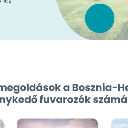
shez
i megoldások a Bosznia-
enykedő fuvarozók számá