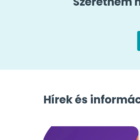
Szeretném m
Hírek és informá