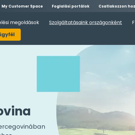
My Customer Space
Foglalási portálok
Csatlakozzon ho
elési megoldások
Szolgáltatásaink országonként
F
ügyfél
ovina
Hercegovinában