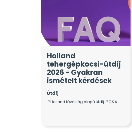
Holland
tehergépkocsi-útdíj
2026 - Gyakran
ismételt kérdések
Útdíj
#Holland távolság alapú útdíj #Q&A