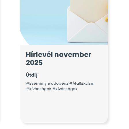
Hírlevél november
2025
Útdíj
#Esemény #adópénz #Áfa&Excise
#kívánságok #kívánságok