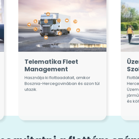
Telematika Fleet
Üz
Management
Szo
Használja ki flottaadatait, amikor
Flott
Bosznia-Hercegovinában és azon túl
Herc
utazik.
Üzema
jármű
és kö