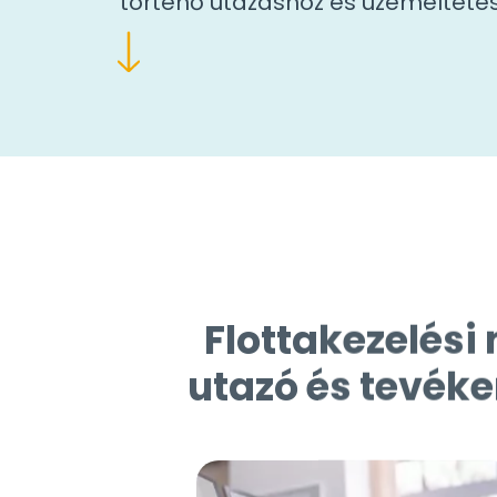
történő utazáshoz és üzemelteté
Flottakezelés
utazó és tevék