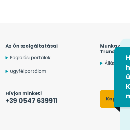
Az Ön szolgáltatásai
Munka az Ea
Transport S
H
Foglalási portálok
Állásajánla
h
Ügyfélportálom
ú
K
Hívjon minket!
Kapcsolat
+39 0547 639911