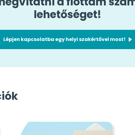
egvitatni a flottám szá
lehetőséget!
Lépjen kapcsolatba egy helyi szakértővel most!
ciók