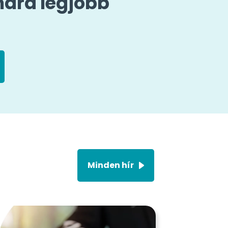
mára legjobb
Minden hír