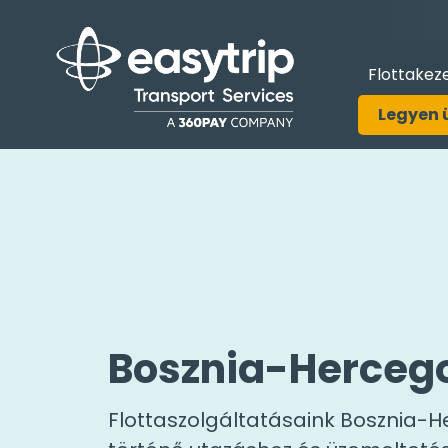
Flottakez
Legyen 
Bosznia-Herceg
Flottaszolgáltatásaink Bosznia-