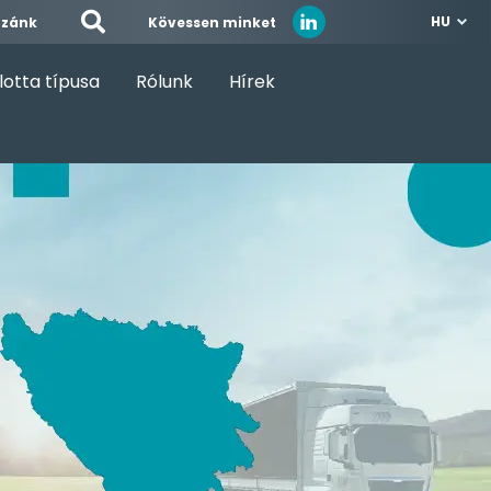
HU
Kövessen minket
zzánk
lotta típusa
Rólunk
Hírek