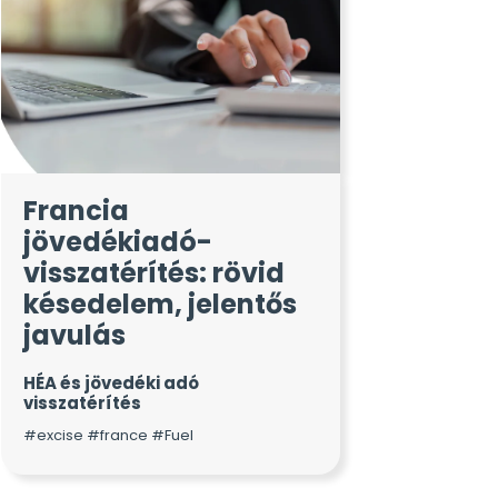
Francia
jövedékiadó-
visszatérítés: rövid
késedelem, jelentős
javulás
HÉA és jövedéki adó
visszatérítés
#excise #france #Fuel