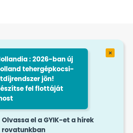
sytrip
ervices
ollandia : 2026-ban új
taink
olland tehergépkocsi-
tdíjrendszer jön!
észítse fel flottáját
most
felvételi űrlap
Olvassa el a GYIK-et a hírek
rovatunkban