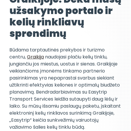
užsakymo portalo ir
kelių rinkliavų
sprendimų
Būdama tarptautinės prekybos ir turizmo
centru,
Graikija
naudojasi plačiu kelių tinklu,
jungiančiu jos miestus, uostus ir sienas. Graikijoje
veikiančioms įmonėms tinkamo partnerio
pasirinkimas yra nepaprastai svarbus siekiant
užtikrinti efektyvias keliones ir optimalų biudžeto
planavimą. Bendradarbiavimas su Easytrip
Transport Services leidžia sutaupyti daug lėšų ir
laiko. Su mūsų išsamiu paslaugų paketu, įskaitant
elektroninį kelių rinkliavos surinkimą Graikijoje,
„Easytrip“ keičia sunkvežimių vairuotojų
važiavimo šalies kelių tinklu būdą.