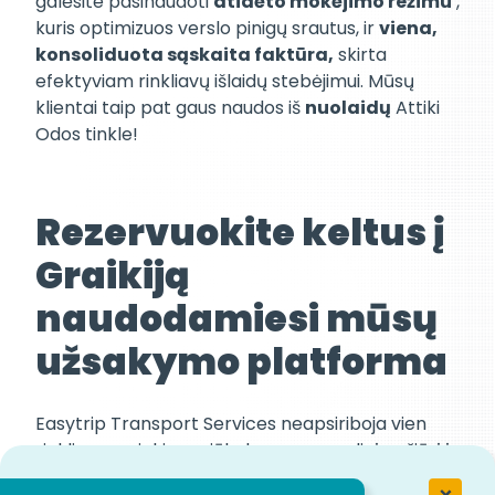
galėsite pasinaudoti
atidėto mokėjimo režimu
,
kuris optimizuos verslo pinigų srautus, ir
viena,
konsoliduota sąskaita faktūra,
skirta
efektyviam rinkliavų išlaidų stebėjimui. Mūsų
klientai taip pat gaus naudos iš
nuolaidų
Attiki
Odos tinkle!
Rezervuokite keltus į
Graikiją
naudodamiesi mūsų
užsakymo platforma
Easytrip Transport Services neapsiriboja vien
rinkliavų surinkimu, siūlydamas pasaulinį požiūrį į
jūsų kelionių logistikos Graikijoje optimizavimą.