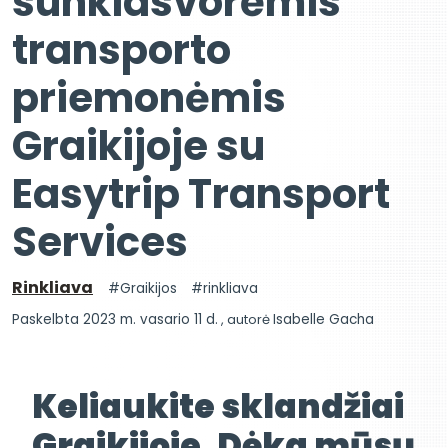
sunkiasvorėmis
transporto
priemonėmis
Graikijoje su
Easytrip Transport
Services
Rinkliava
Graikijos
rinkliava
Paskelbta 2023 m. vasario 11 d.
, autorė
Isabelle Gacha
Keliaukite sklandžiai
Graikijoje. Dėka mūsų