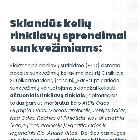
Sklandūs kelių
rinkliavų sprendimai
sunkvežimiams:
Elektroninė rinkliavų surinkimo (ETC) sistema
pakeitė sunkvežimių keliavimo patirtį Graikijoje.
Suteikdama vieną įrenginį, „Easytrip“ padeda
sunkvežimių vairuotojams sklandžiai keliauti
aštuoniais rinkliavų tinklais
, apimančiais
tokius garsius maršrutus kaip
Attiki Odos,
Olympia Odos, Moreas greitkelis, Jonijos kelias,
Nea Odos, Raches of Fthiotida-Key of Imathia
(Egėjo jūros greitkelis), Egnatia Odos ir
legendinis Rio-Antirio tiltas
. Dėl šios paslaugos