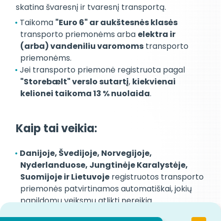
skatina švaresnį ir tvaresnį transportą.
Taikoma
"Euro 6" ar aukštesnės klasės
transporto priemonėms arba
elektra ir
(arba) vandeniliu varomoms
transporto
priemonėms.
Jei transporto priemonė registruota pagal
"Storebælt" verslo sutartį
,
kiekvienai
kelionei taikoma 13 % nuolaida
.
Kaip tai veikia:
Danijoje, Švedijoje, Norvegijoje,
Nyderlanduose, Jungtinėje Karalystėje,
Suomijoje ir Lietuvoje
registruotos transporto
priemonės patvirtinamos automatiškai, jokių
papildomų veiksmų atlikti nereikia.
Transporto priemonės iš kitų šalių turėtų siųsti