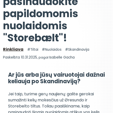
pasinaudokite
papildomomis
nuolaidomis
"Storebælt"!
Rinkliava
Tiltai
Nuolaidos
Skandinavija
Paskelbta 10.31.2025
, pagal
Isabelle Gacha
Ar jūs arba jūsų vairuotojai dažnai
keliauja po Skandinaviją?
Jei taip, turime gerų naujienų: galite gerokai
sumažinti kelių mokesčius už Øresundo ir
Storebelto tiltus. Toliau paaiškiname, kaip
pasinaudoti šiomis nuolaidomis atlikus vos kelis