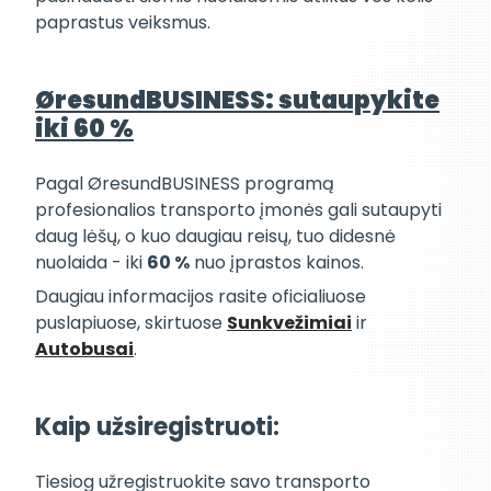
paprastus veiksmus.
ØresundBUSINESS: sutaupykite
iki 60 %
Pagal ØresundBUSINESS programą
profesionalios transporto įmonės gali sutaupyti
daug lėšų, o kuo daugiau reisų, tuo didesnė
nuolaida - iki
60 %
nuo įprastos kainos.
Daugiau informacijos rasite oficialiuose
puslapiuose, skirtuose
Sunkvežimiai
ir
Autobusai
.
Kaip užsiregistruoti:
Tiesiog užregistruokite savo transporto