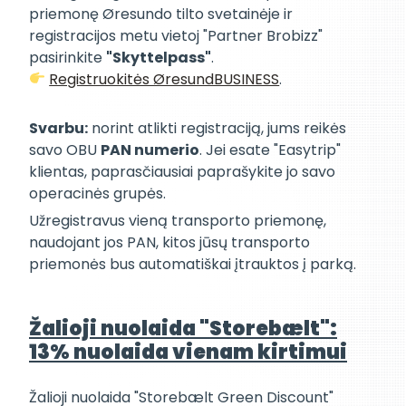
priemonę Øresundo tilto svetainėje ir
registracijos metu vietoj "Partner Brobizz"
pasirinkite
"Skyttelpass"
.
Registruokitės ØresundBUSINESS
.
Svarbu:
norint atlikti registraciją, jums reikės
savo OBU
PAN numerio
. Jei esate "Easytrip"
klientas, paprasčiausiai paprašykite jo savo
operacinės grupės.
Užregistravus vieną transporto priemonę,
naudojant jos PAN, kitos jūsų transporto
priemonės bus automatiškai įtrauktos į parką.
Žalioji nuolaida "Storebælt":
13% nuolaida vienam kirtimui
Žalioji nuolaida "Storebælt Green Discount"