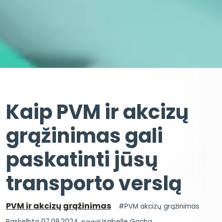
Kaip PVM ir akcizų
grąžinimas gali
paskatinti jūsų
transporto verslą
PVM ir akcizų grąžinimas
PVM akcizų grąžinimas
Paskelbta 07.09.2024,
pagal
Isabelle Gacha