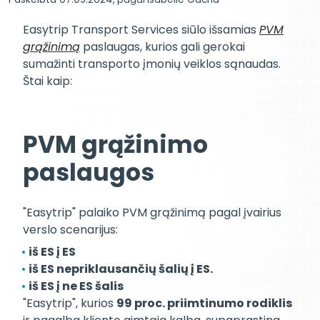
Easytrip Transport Services siūlo išsamias
PVM
grąžinimą
paslaugas, kurios gali gerokai
sumažinti transporto įmonių veiklos sąnaudas.
Štai kaip:
PVM grąžinimo
paslaugos
"Easytrip" palaiko PVM grąžinimą pagal įvairius
verslo scenarijus:
iš ES į ES
iš ES nepriklausančių šalių į ES.
iš ES į ne ES šalis
"Easytrip", kurios
99 proc. priimtinumo rodiklis