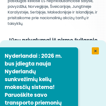
paslaugas keliose ES nepriklausančiose šalyse,
pavyzdžiui, Norvegijoje, Šveicarijoje, Jungtinėje
Karalystėje, Serbijoje, Makedonijoje ir Islandijoje, ir
prisitaikome prie nacionalinių akcizų tarifų ir
taisyklių.
Jūsų privalumai iš pirmo žvilgsnio
"Easytrip Transport Servicesteikiamos PVM
Nyderlandai : 2026 m.
grąžinimo paslaugos padeda transporto
bus įdiegta nauja
bendrovėms sumažinti išlaidas, pagerinti pinigų
srautus ir užtikrinti, kad būtų laikomasi sudėtingų
Nyderlandų
mokesčių taisyklių. Pasinaudodamos mūsų plačiu
sunkvežimių kelių
tinklu ir patirtimi, įmonės gali veiksmingai
mokesčių sistema!
susigrąžinti PVM, reinvestuoti sutaupytas lėšas ir
sutelkti dėmesį į augimą ir plėtrą.
Paruoškite savo
Ar užsienyje pildote degalus transporto
transporto priemonių
priemonėms, sveriančioms daugiau kaip 7,5