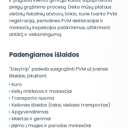
ir pagalba kliento gimtąja kalba, supaprastina
pinigų grąžinimo procesą. Dėka mūsų plataus
vietinių fiskalinių atstovų tinklo, kurie tvarko PVM
registraciją, periodines PVM deklaracijas ir
mokesčių inspekcijos patikrinimus, užtikrinant
atitiktį ir veiksmingumą.
Padengiamos išlaidos
"Easytrip" padeda susigrąžinti PVM už įvairias
išlaidas, įskaitant:
Kuro
Kelių rinkliavos ir mokesčiai
Transporto nuoma
Kelionės išlaidos (taksi, viešasis transportas)
Apgyvendinimas
Maistas ir gėrimai
Įėjimo į muges ir parodas mokesčiai