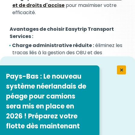
et de droits d'accise
pour maximiser votre
efficacité.
Avantages de choisir Easytrip Transport
Services :
Charge administrative réduite :
éliminez les
tracas liés à la gestion des OBU et des
paiements de péage en interne.
Optimisation des coûts :
nous vous aidons à
choisir l'OBU et le plan de paiement les plus
Pays-Bas : Le nouveau
rentables pour vos itinéraires.
système néerlandais de
Efficacité améliorée :
regroupez nos services
péage pour camions
pour optimiser la gestion de votre flotte.
Tranquillité d’esprit :
Notre expertise assure
sera mis en place en
la conformité et évite d’éventuelles amendes.
2026 ! Préparez votre
flotte dès maintenant
Concentrez-vous sur votre cœur de métier,
nous nous occupons des frais.