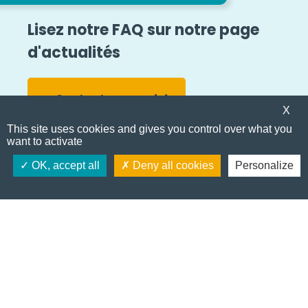
Contactez-nous aujourd'hui en remplissant le
Lisez notre FAQ sur notre page
formulaire ci-dessous pour une consultation
d'actualités
personnalisée et découvrez comment nos
solutions de péage belges peuvent dynamiser
votre entreprise de transport.
Contactez-nous!
X
Toutes les news
This site uses cookies and gives you control over what you
want to activate
Devenez client
OK, accept all
Deny all cookies
Personalize
E
m
a