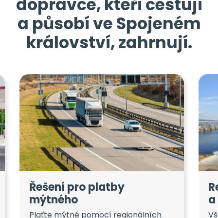
dopravce, kteří cestují
a působí ve Spojeném
království, zahrnují.
Řešení pro platby
R
mýtného
a
Plaťte mýtné pomocí regionálních
Vš