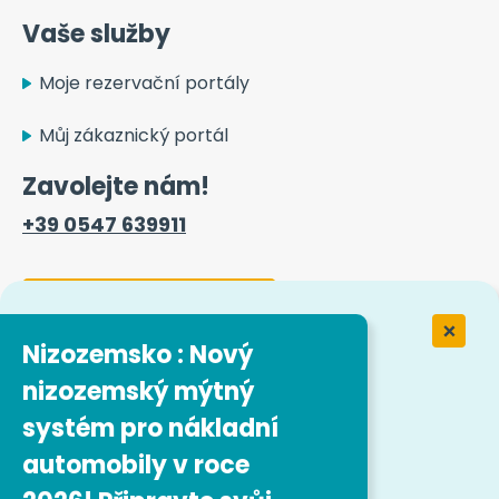
Vaše služby
Moje rezervační portály
Můj zákaznický portál
Zavolejte nám!
+39 0547 639911
Kontaktní formulář
Nizozemsko : Nový
nizozemský mýtný
Práce ve společnosti Easytrip
Transport Services
systém pro nákladní
automobily v roce
Naše pracovní nabídky