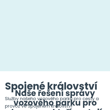
Spojené království
Naše řešení správy
Služby našeho vozového parku pro cesty a
vozového parku pro
provoz ve Spojeném království