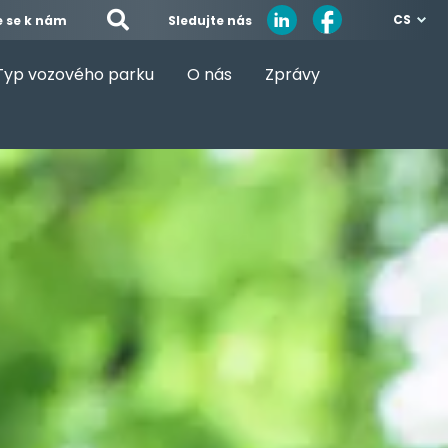
CS
Sledujte nás
e se k nám
Typ vozového parku
O nás
Zprávy