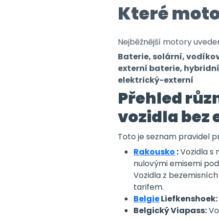
Nejběžnější motory uvede
Baterie, solární, vodík
externí baterie, hybridn
elektrický-externí
Přehled různ
vozidla bez 
Toto je seznam pravidel 
Rakousko
:
Vozidla s 
nulovými emisemi podl
Vozidla z bezemisních
tarifem.
Belgie
Liefkenshoek:
Belgický Viapass:
Voz