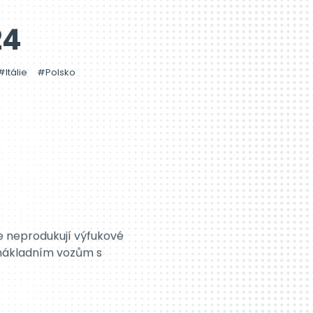
24
Itálie
Polsko
gie neprodukují výfukové
ím nákladním vozům s
?