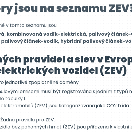
né v tomto seznamu jsou:
ová, kombinovaná vodík-elektrická, palivový článek-
í palivový článek-vodík, hybridní palivový článek-vo
ých pravidel a slev v Evro
elektrických vozidel (ZEV)
pro jednotlivé zpoplatněné domény:
nulovými emisemi musí být registrována s jedním z typů m
e tabulky 1.
 elektromobilů (ZEV) jsou kategorizována jako CO2 tříd
Žádná pravidla pro ZEV.
idla bez pohonných hmot (ZEV) jsou přiřazena k vlastní e