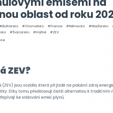
 nulovými emisemi na
nou oblast od roku 20
Bulharsko
Chorvatsko
Francie
Německo
Maďarsko
lsko
Švýcarsko
mýtné
ZEV
vce
á ZEV?
 (ZEV) jsou vozidla, která při jízdě na palubní zdroj ener
 látky. Díky tomu představují čistší alternativu k tradičn
pívají ke snižování emisí plynů.
ry jsou na seznamu ZEV