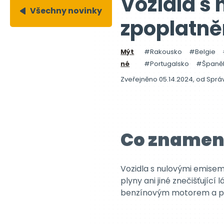
Vozidla s
Všechny novinky
zpoplatně
Mýt
Rakousko
Belgie
né
Portugalsko
Španě
Zveřejněno 05.14.2024,
od
Sprá
Co znamen
Vozidla s nulovými emisemi
plyny ani jiné znečišťující
benzínovým motorem a přis
Které moto