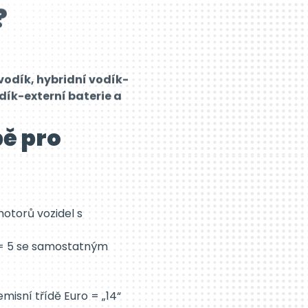
vodík, hybridní vodík-
dík-externí baterie a
pě pro
otorů vozidel s
a = 5 se samostatným
misní třídě Euro = „14“