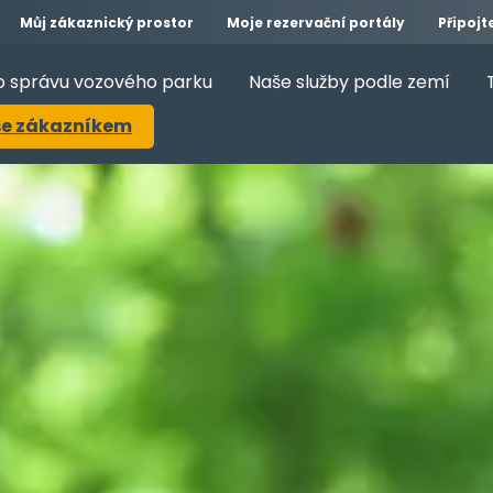
Můj zákaznický prostor
Moje rezervační portály
Připojt
o správu vozového parku
Naše služby podle zemí
se zákazníkem