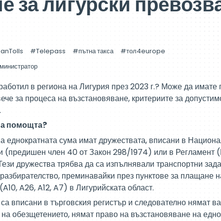
е за лигурски превозва
ianTolls
Telepass
пътна такса
тол4europe
министратор
 работил в региона на Лигурия през 2023 г.? Може да имате
вече за процеса на възстановяване, критериите за допустим
.
 на помощта?
а еднократната сума имат дружествата, вписани в Национа
ни (предишен член 40 от Закон 298/1974) или в Регламент 
Тези дружества трябва да са изпълнявали транспортни зад
разбирателство, преминавайки през пунктове за плащане н
A10, A26, A12, A7) в Лигурийската област.
е са вписани в търговския регистър и следователно нямат 
на обезщетението, нямат право на възстановяване на едно