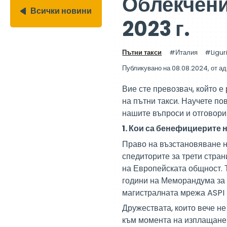
Облекчени
Всички новини
2023 г.
Пътни такси
Италия
Ligur
Публикувано на 08.08.2024
, от
ад
Вие сте превозвач, който е
на пътни такси. Научете по
нашите въпроси и отговори
1. Кои са бенефициерите
Право на възстановяване н
спедиторите за трети стра
на Европейската общност. 
години на Меморандума за 
магистралната мрежа ASPI (
Дружествата, които вече н
към момента на изплащане 