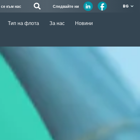
BG
Следвайте ни
 се към нас
Тип на флота
За нас
Новини