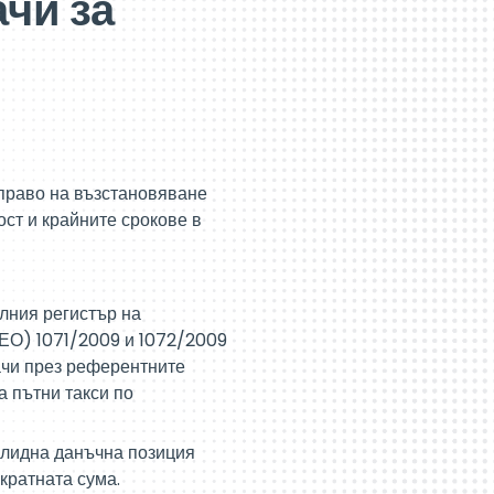
чи за
 право на възстановяване
ост и крайните срокове в
лния регистър на
(ЕО) 1071/2009 и 1072/2009
ачи през референтните
а пътни такси по
валидна данъчна позиция
кратната сума.