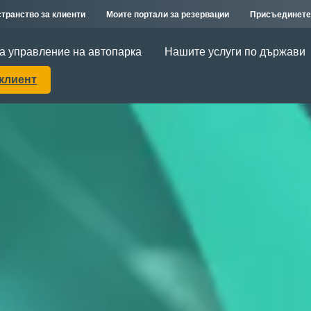
транство за клиенти
Моите портали за резервации
Присъединете
а управление на автопарка
Нашите услуги по държави
 клиент