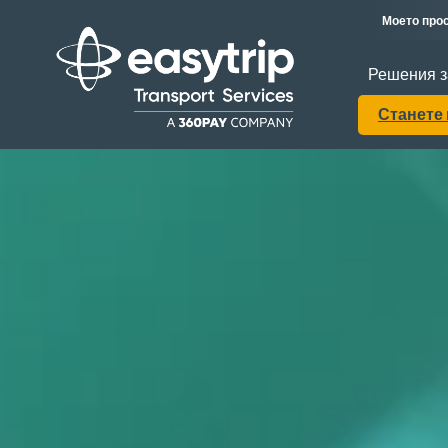
Моето прос
Решения з
Станете