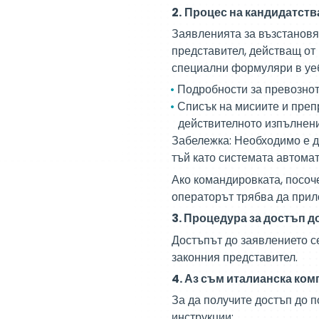
2.
Процес на кандидатств
Заявленията за възстановя
представител, действащ от
специални формуляри в уе
Подробности за превознот
Списък на мисиите и преп
действителното изпълнен
Забележка: Необходимо е д
тъй като системата автомат
Ако командировката, посоч
операторът трябва да прил
3. Процедура за достъп д
Достъпът до заявлението се
законния представител.
4. Аз съм италианска ком
За да получите достъп до 
инструкции: