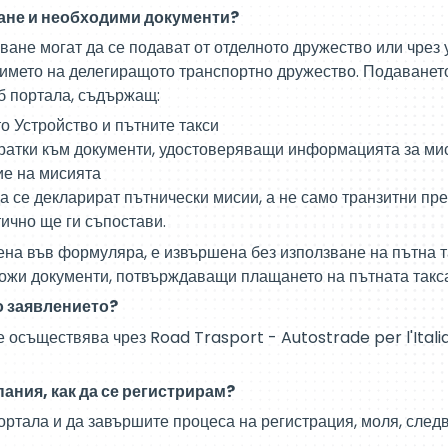
ане и необходими документи?
ване могат да се подават от отделното дружество или чре
 името на делегиращото транспортно дружество. Подаванет
б портала, съдържащ:
о Устройство и пътните такси
ратки към документи, удостоверяващи информацията за ми
ие на мисията
а се декларират пътнически мисии, а не само транзитни пр
ично ще ги съпостави.
ена във формуляра, е извършена без използване на пътна т
ожи документи, потвърждаващи плащането на пътната такс
о заявлението?
 осъществява чрез Road Trasport - Autostrade per l'Italia
пания, как да се регистрирам?
портала и да завършите процеса на регистрация, моля, след