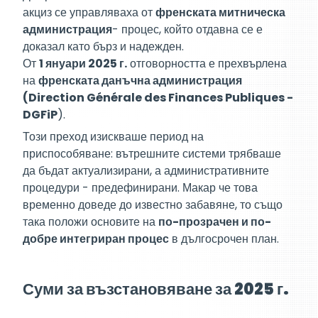
акциз се управляваха от
френската митническа
администрация
- процес, който отдавна се е
доказал като бърз и надежден.
От
1 януари 2025 г.
отговорността е прехвърлена
на
френската данъчна администрация
(Direction Générale des Finances Publiques -
DGFiP
).
Този преход изискваше период на
приспособяване: вътрешните системи трябваше
да бъдат актуализирани, а административните
процедури - предефинирани. Макар че това
временно доведе до известно забавяне, то също
така положи основите на
по-прозрачен и по-
добре интегриран процес
в дългосрочен план.
Суми за възстановяване за 2025 г.