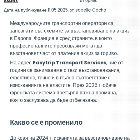
акциз
Гориво
Дата на публикуване 11.05.2025
, от
Isabelle Gacha
Международните транспортни оператори са
запознати със схемите за възстановяване на акциз
в Европа. Франция е сред страните, в които
професионалните превозвачи могат да
възстановят част от платения акциз за гориво.
На адрес
Easytrip Transport Services
, ние от
години се занимаваме с тези възстановявания,
ефективно, точно и в пълно съответствие с
изискванията на властите. През 2025 г. обаче
френската система претърпя важна промяна,
която заслужава да бъде отбелязана.
Какво се е променило
До края на 2024 г. исканията за възстановяване на