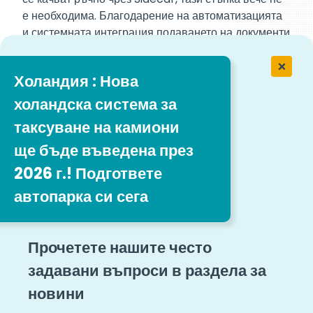
е необходима. Благодарение на автоматизацията
и системната интеграция подаването на документи
вече е
по-бързо, по-последователно и
практически без грешки
.
Холандия : Нова
Това подобрение е от полза както за нашите
холандска система за
клиенти, така и за френските власти, тъй като
позволява
по-бързо обработване на
таксуване на камиони
документите и намаляване на
ще бъде въведена през
административното натоварване
.
2026 г.! Подгответе
автопарка си сега
Текущо състояние и перспективи
DGFiP потвърди намерението си да обработва
Прочетете нашите често
заявленията за възстановяване на акциз по същия
задавани въпроси в раздела за
начин като заявленията за Възстановяване на
ДДС като
целевият срок за обработка е
новини
приблизително четири месеца
.