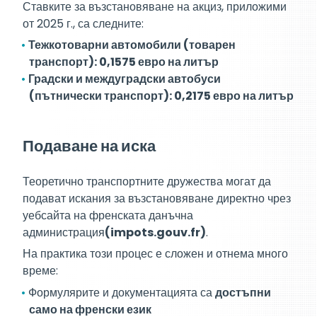
Ставките за възстановяване на акциз, приложими
от 2025 г., са следните:
Тежкотоварни автомобили (товарен
транспорт): 0,1575 евро на литър
Градски и междуградски автобуси
(пътнически транспорт): 0,2175 евро на литър
Подаване на иска
Теоретично транспортните дружества могат да
подават искания за възстановяване директно чрез
уебсайта на френската данъчна
администрация
(impots.gouv.fr)
.
На практика този процес е сложен и отнема много
време:
Формулярите и документацията са
достъпни
само на френски език