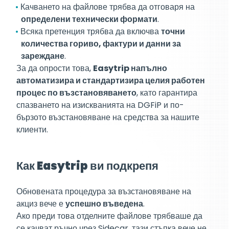
Качването на файлове трябва да отговаря на
определени технически формати
.
Всяка претенция трябва да включва
точни
количества гориво, фактури и данни за
зареждане
.
За да опрости това,
Easytrip напълно
автоматизира и стандартизира целия работен
процес по възстановяването
, като гарантира
спазването на изискванията на DGFiP и по-
бързото възстановяване на средства за нашите
клиенти.
Как Easytrip ви подкрепя
Обновената процедура за възстановяване на
акциз вече е
успешно въведена
.
Ако преди това отделните файлове трябваше да
се качват ръчно чрез Sidecar, тази стъпка вече не