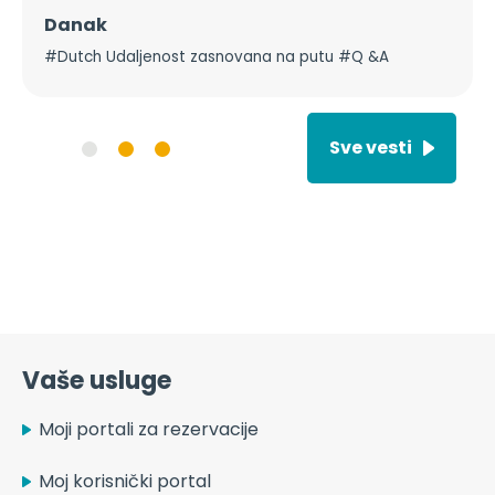
Sve vesti
Vaše usluge
Moji portali za rezervacije
Moj korisnički portal
Pozovite nas!
+39 0547 639911