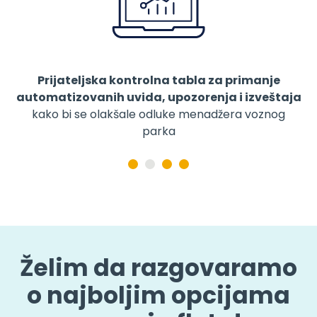
manje
Namenska aplikacija za mobilne uređaj
izveštaja
voznog
Želim da razgovaramo
o najboljim opcijama
za moju flotu!