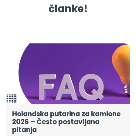
Holandska putarina za kamione
2026 – Često postavljana
pitanja
Danak
#Dutch Udaljenost zasnovana na putu #Q &A