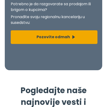
Pronađite svoju regionalnu kancelariju u
susedstvu:
Pozovite odmah
Pogledajte naše
najnovije vesti i
članke!