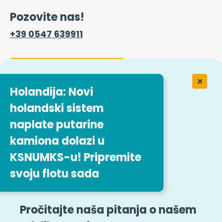
Obrazac za kontakt
Rad u Easitrip transportnim
uslugama
Holandija: Novi
holandski sistem
Naše ponude za posao
naplate putarine
kamiona dolazi u
Pridružite nam se
KSNUMKS-u! Pripremite
Pravne napomene
Mapa sajta
svoju flotu sada
Opšti uslovi i odredbe
Uzbunjivanje
Pročitajte naša pitanja o našem
Pristupačnosti