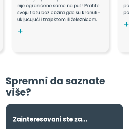
Spremni da saznate
više?
Zainteresovani ste za...
Rešenja za plaćanje putarine
Trajekti, vozovi i tuneli rezervacije