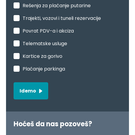
Povrat PDV-a i akciza
Telematske usluge
Kartice za gorivo
Plaćanje parkinga
Idemo
Hoćeš da nas pozoveš?
Potrebno je da razgovarate sa prodajom ili
brigom o kupcima?